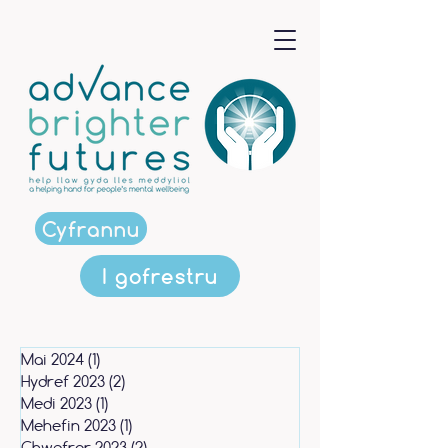
Cyfrannu
I gofrestru
Mai 2024
(1)
1 post
Hydref 2023
(2)
2 posts
Medi 2023
(1)
1 post
Mehefin 2023
(1)
1 post
Chwefror 2023
(2)
2 posts