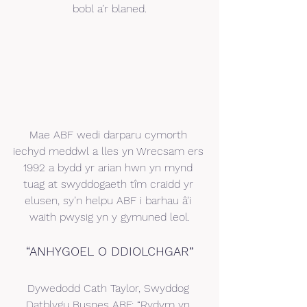
bobl a’r blaned.
Mae ABF wedi darparu cymorth 
iechyd meddwl a lles yn Wrecsam ers 
1992 a bydd yr arian hwn yn mynd 
tuag at swyddogaeth tîm craidd yr 
elusen, sy’n helpu ABF i barhau â’i 
waith pwysig yn y gymuned leol.
“ANHYGOEL O DDIOLCHGAR”
Dywedodd Cath Taylor, Swyddog 
Datblygu Busnes ABF: “Rydym yn 