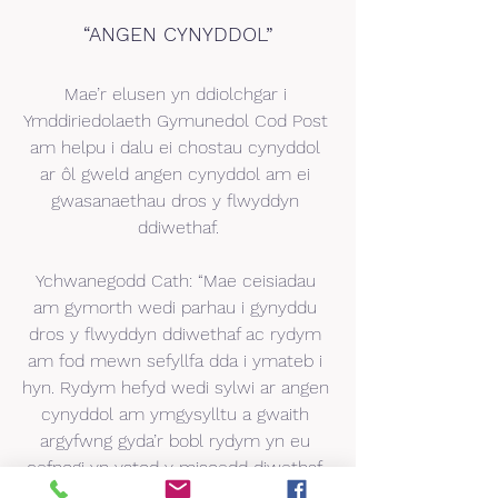
“ANGEN CYNYDDOL”
Mae’r elusen yn ddiolchgar i 
Ymddiriedolaeth Gymunedol Cod Post 
am helpu i dalu ei chostau cynyddol 
ar ôl gweld angen cynyddol am ei 
gwasanaethau dros y flwyddyn 
ddiwethaf.
Ychwanegodd Cath: “Mae ceisiadau 
am gymorth wedi parhau i gynyddu 
dros y flwyddyn ddiwethaf ac rydym 
am fod mewn sefyllfa dda i ymateb i 
hyn. Rydym hefyd wedi sylwi ar angen 
cynyddol am ymgysylltu a gwaith 
argyfwng gyda’r bobl rydym yn eu 
cefnogi yn ystod y misoedd diwethaf, 
sydd angen cymorth mwy arbenigol 