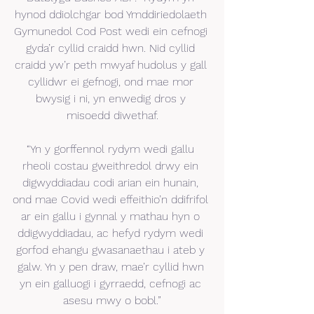
hynod ddiolchgar bod Ymddiriedolaeth 
Gymunedol Cod Post wedi ein cefnogi 
gyda’r cyllid craidd hwn. Nid cyllid 
craidd yw’r peth mwyaf hudolus y gall 
cyllidwr ei gefnogi, ond mae mor 
bwysig i ni, yn enwedig dros y 
misoedd diwethaf.
“Yn y gorffennol rydym wedi gallu 
rheoli costau gweithredol drwy ein 
digwyddiadau codi arian ein hunain, 
ond mae Covid wedi effeithio’n ddifrifol 
ar ein gallu i gynnal y mathau hyn o 
ddigwyddiadau, ac hefyd rydym wedi 
gorfod ehangu gwasanaethau i ateb y 
galw. Yn y pen draw, mae’r cyllid hwn 
yn ein galluogi i gyrraedd, cefnogi ac 
asesu mwy o bobl.”