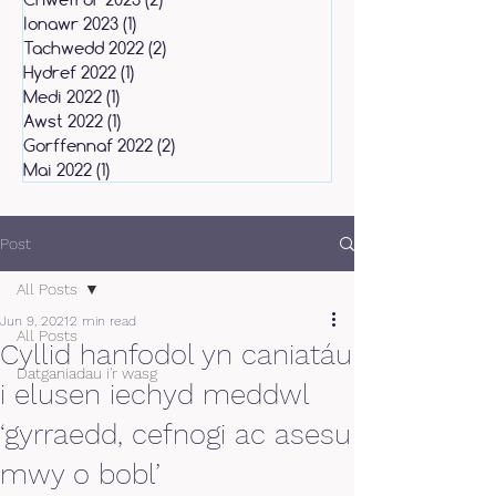
Ionawr 2023
(1)
1 post
Tachwedd 2022
(2)
2 posts
Hydref 2022
(1)
1 post
Medi 2022
(1)
1 post
Awst 2022
(1)
1 post
Gorffennaf 2022
(2)
2 posts
Mai 2022
(1)
1 post
Post
All Posts
Jun 9, 2021
2 min read
All Posts
Cyllid hanfodol yn caniatáu
Datganiadau i'r wasg
i elusen iechyd meddwl
‘gyrraedd, cefnogi ac asesu
mwy o bobl’