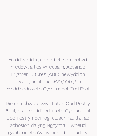
Yn ddiweddar, cafodd elusen iechyd 
meddwl a lles Wrecsam, Advance 
Brighter Futures (ABF), newyddion 
gwych, ar ôl cael £20,000 gan 
Ymddiriedolaeth Gymunedol Cod Post.
Diolch i chwaraewyr Loteri Cod Post y 
Bobl, mae Ymddiriedolaeth Gymunedol 
Cod Post yn cefnogi elusennau llai, ac 
achosion da yng Nghymru i wneud 
gwahaniaeth i’w cymuned er budd y 