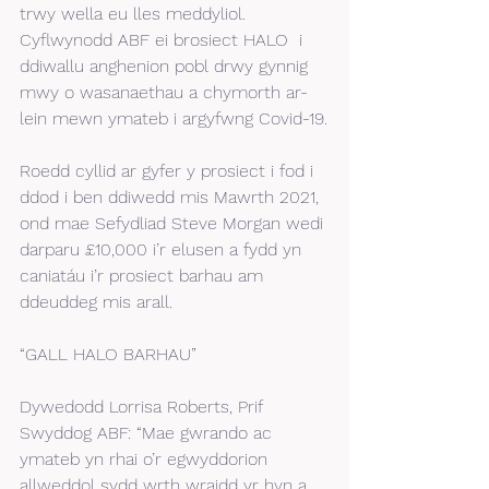
trwy wella eu lles meddyliol. 
Cyflwynodd ABF ei brosiect HALO  i 
ddiwallu anghenion pobl drwy gynnig 
mwy o wasanaethau a chymorth ar-
lein mewn ymateb i argyfwng Covid-19.
Roedd cyllid ar gyfer y prosiect i fod i 
ddod i ben ddiwedd mis Mawrth 2021, 
ond mae Sefydliad Steve Morgan wedi 
darparu £10,000 i’r elusen a fydd yn 
caniatáu i’r prosiect barhau am 
ddeuddeg mis arall.
“GALL HALO BARHAU”
Dywedodd Lorrisa Roberts, Prif 
Swyddog ABF: “Mae gwrando ac 
ymateb yn rhai o’r egwyddorion 
allweddol sydd wrth wraidd yr hyn a 