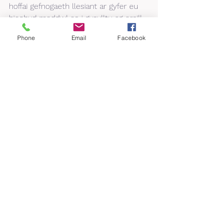
hoffai gefnogaeth llesiant ar gyfer eu 
hiechyd meddwl ac i gysylltu ag eraill 
yn y gymuned leol. Mae HALO yn 
Phone
Email
Facebook
cynnig cefnogaeth ar draws tri 
diwrnod yr wythnos trwy Dydd Llun 
Hamddenol, Dydd Mawrth Blasu a 
Dydd Mercher Lles. Mae yna hefyd 
grŵp cymorth Facebook y gall pobl 
ymuno ag ef i gael awgrymiadau a 
chefnogaeth gan bobl o'r un anian.
Os ydych chi’n meddwl y gall y 
prosiect HALO eich cynorthwyo 
gyda’ch lles, ffoniwch 01978 364777 
neu e-bostiwch 
info@abfwxm.co.uk
I gael gwybod mwy am Advance 
Brighter Futures a’i wasanaethau, 
ewch i 