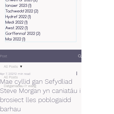
Ionawr 2023
(1)
1 post
Tachwedd 2022
(2)
2 posts
Hydref 2022
(1)
1 post
Medi 2022
(1)
1 post
Awst 2022
(1)
1 post
Gorffennaf 2022
(2)
2 posts
Mai 2022
(1)
1 post
Post
All Posts
Apr 7, 2021
2 min read
All Posts
Mae cyllid gan Sefydliad
Datganiadau i'r wasg
Steve Morgan yn caniatáu i
brosiect lles poblogaidd
barhau