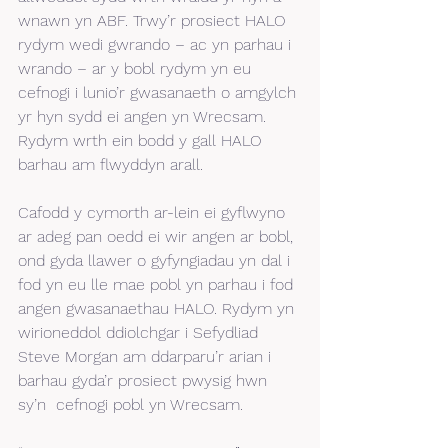
wnawn yn ABF. Trwy’r prosiect HALO 
rydym wedi gwrando – ac yn parhau i 
wrando – ar y bobl rydym yn eu 
cefnogi i lunio’r gwasanaeth o amgylch 
yr hyn sydd ei angen yn Wrecsam. 
Rydym wrth ein bodd y gall HALO 
barhau am flwyddyn arall.
Cafodd y cymorth ar-lein ei gyflwyno 
ar adeg pan oedd ei wir angen ar bobl, 
ond gyda llawer o gyfyngiadau yn dal i 
fod yn eu lle mae pobl yn parhau i fod 
angen gwasanaethau HALO. Rydym yn 
wirioneddol ddiolchgar i Sefydliad 
Steve Morgan am ddarparu’r arian i 
barhau gyda’r prosiect pwysig hwn 
sy’n  cefnogi pobl yn Wrecsam. 