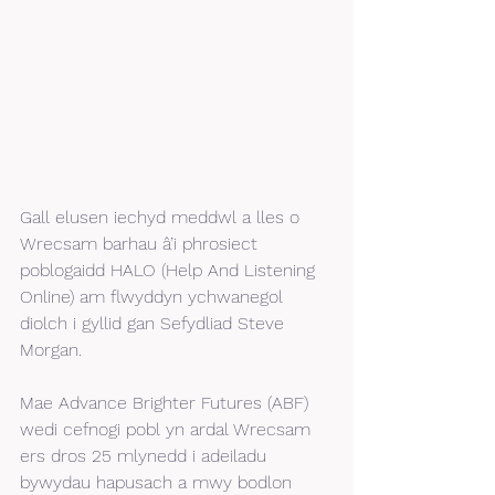
Gall elusen iechyd meddwl a lles o 
Wrecsam barhau â’i phrosiect 
poblogaidd HALO (Help And Listening 
Online) am flwyddyn ychwanegol 
diolch i gyllid gan Sefydliad Steve 
Morgan. 
Mae Advance Brighter Futures (ABF) 
wedi cefnogi pobl yn ardal Wrecsam 
ers dros 25 mlynedd i adeiladu 
bywydau hapusach a mwy bodlon 