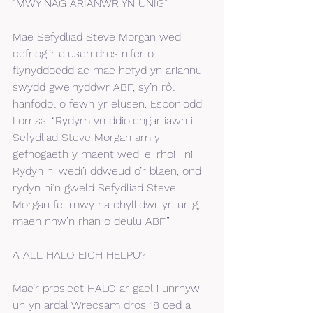
“MWY NAG ARIANWR YN UNIG”
Mae Sefydliad Steve Morgan wedi 
cefnogi’r elusen dros nifer o 
flynyddoedd ac mae hefyd yn ariannu 
swydd gweinyddwr ABF, sy’n rôl 
hanfodol o fewn yr elusen. Esboniodd 
Lorrisa: “Rydym yn ddiolchgar iawn i 
Sefydliad Steve Morgan am y 
gefnogaeth y maent wedi ei rhoi i ni. 
Rydyn ni wedi’i ddweud o’r blaen, ond 
rydyn ni’n gweld Sefydliad Steve 
Morgan fel mwy na chyllidwr yn unig, 
maen nhw’n rhan o deulu ABF.”
A ALL HALO EICH HELPU? 
Mae’r prosiect HALO ar gael i unrhyw 
un yn ardal Wrecsam dros 18 oed a 