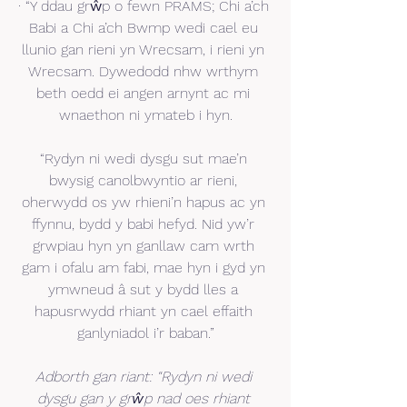
· “Y ddau grŵp o fewn PRAMS; Chi a’ch 
Babi a Chi a’ch Bwmp wedi cael eu 
llunio gan rieni yn Wrecsam, i rieni yn 
Wrecsam. Dywedodd nhw wrthym 
beth oedd ei angen arnynt ac mi 
wnaethon ni ymateb i hyn.
“Rydyn ni wedi dysgu sut mae’n 
bwysig canolbwyntio ar rieni, 
oherwydd os yw rhieni’n hapus ac yn 
ffynnu, bydd y babi hefyd. Nid yw’r 
grwpiau hyn yn ganllaw cam wrth 
gam i ofalu am fabi, mae hyn i gyd yn 
ymwneud â sut y bydd lles a 
hapusrwydd rhiant yn cael effaith 
ganlyniadol i’r baban.”
Adborth gan riant: “Rydyn ni wedi 
dysgu gan y grŵp nad oes rhiant 