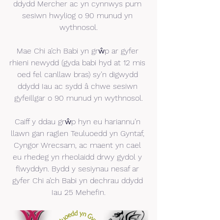
ddydd Mercher ac yn cynnwys pum 
sesiwn hwyliog o 90 munud yn 
wythnosol.
Mae Chi a’ch Babi yn grŵp ar gyfer 
rhieni newydd (gyda babi hyd at 12 mis 
oed fel canllaw bras) sy’n digwydd 
ddydd Iau ac sydd â chwe sesiwn 
gyfeillgar o 90 munud yn wythnosol.
Caiff y ddau grŵp hyn eu hariannu’n 
llawn gan raglen Teuluoedd yn Gyntaf, 
Cyngor Wrecsam, ac maent yn cael 
eu rhedeg yn rheolaidd drwy gydol y 
flwyddyn. Bydd y sesiynau nesaf ar 
gyfer Chi a’ch Babi yn dechrau ddydd 
Iau 25 Mehefin.