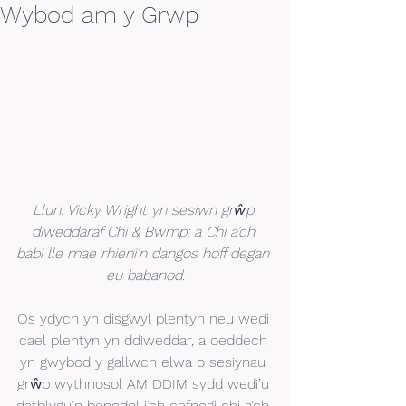
Wybod am y Grwp
Llun: Vicky Wright yn sesiwn grŵp 
diweddaraf Chi & Bwmp; a Chi a’ch 
babi lle mae rhieni’n dangos hoff degan 
eu babanod.
Os ydych yn disgwyl plentyn neu wedi 
cael plentyn yn ddiweddar, a oeddech 
yn gwybod y gallwch elwa o sesiynau 
grŵp wythnosol AM DDIM sydd wedi’u 
datblygu’n benodol i’ch cefnogi chi a’ch 