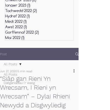
Ionawr 2023
(1)
1 post
Tachwedd 2022
(2)
2 posts
Hydref 2022
(1)
1 post
Medi 2022
(1)
1 post
Awst 2022
(1)
1 post
Gorffennaf 2022
(2)
2 posts
Mai 2022
(1)
1 post
Post
All Posts
Jun 21, 2020
5 min read
All Posts
“Siâp gan Rieni Yn
Datganiadau i'r wasg
Wrecsam, I Rieni yn
Wrecsam” – Dylai Rhieni
Newydd a Disgwyliedig