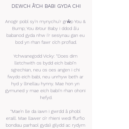
DEWCH Â’CH BABI GYDA CHI
Anogir pobl sy’n mynychu’r grŵp You & 
Bump; You &Your Baby i ddod â’u 
babanod gyda nhw i’r sesiynau gan eu 
bod yn rhan fawr o’ch profiad.
Ychwanegodd Vicky: “Does dim 
lletchwith os bydd eich babi’n 
sgrechian, neu os oes angen i chi 
fwydo eich babi, neu unrhyw beth ar 
hyd y llinellau hynny. Mae hon yn 
gymuned y mae eich babi’n rhan ohoni 
hefyd.
“Mae’n lle da iawn i gwrdd â phobl 
eraill. Mae llawer o’r rhieni wedi ffurfio 
bondiau parhaol gyda’i gilydd ac rydym 