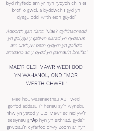
byd rhyfedd am yr hyn rydych chi’n ei 
brofi o gwbl, a byddwch i gyd yn 
dysgu oddi wrth eich gilydd.”
Adborth gan riant: “Mae’r cyfrinachedd 
yn golygu y gallwn siarad yn hyderus 
am unrhyw beth rydym yn gofidio 
amdano ac y bydd yn parhau’n breifat.”
MAE’R CLOI MAWR WEDI BOD 
YN WAHANOL, OND “MOR 
WERTH CHWEIL”
Mae holl wasanaethau ABF wedi 
gorfod addasu i’r heriau sy’n wynebu 
nhw yn ystod y Cloi Mawr ac nid yw’r 
sesiynau grŵp hyn yn eithriad, gyda’r 
grwpiau’n cyfarfod drwy Zoom ar hyn 