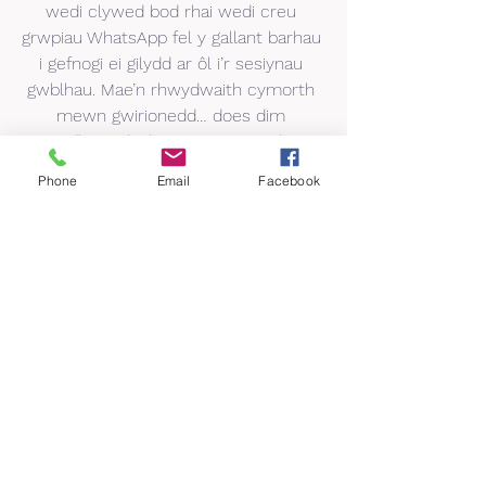
wedi clywed bod rhai wedi creu 
grwpiau WhatsApp fel y gallant barhau 
i gefnogi ei gilydd ar ôl i’r sesiynau 
gwblhau. Mae’n rhwydwaith cymorth 
mewn gwirionedd… does dim 
cystadleuaeth rhwng pwy yw’r rhiant 
gorau na dim byd felly.”
Phone
Email
Facebook
Adborth gan riant: “Rwyf wedi dod o 
hyd i gymaint o gefnogaeth, nid yn 
unig yn sesiynau PRAMS You &amp; 
Your Baby, ond yn ein grŵp WhatsApp, 
y bwriadwn barhau, ac rydym wedi 
trefnu crynoadau cymdeithasol ar 
gyfer pryd mae’n ddiogel gwneud 
hynny.”
DEWCH DRAW, HYD YN OED OS 