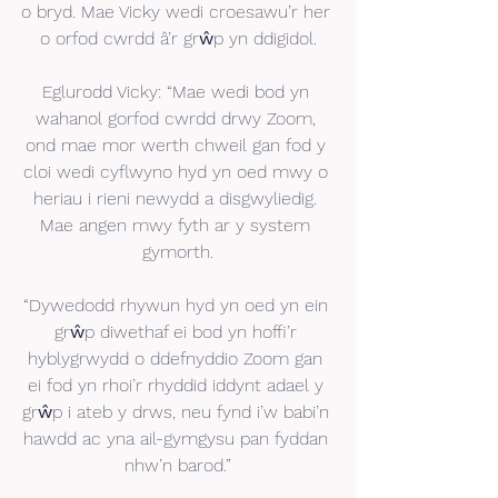
o bryd. Mae Vicky wedi croesawu’r her 
o orfod cwrdd â’r grŵp yn ddigidol.
Eglurodd Vicky: “Mae wedi bod yn 
wahanol gorfod cwrdd drwy Zoom, 
ond mae mor werth chweil gan fod y 
cloi wedi cyflwyno hyd yn oed mwy o 
heriau i rieni newydd a disgwyliedig. 
Mae angen mwy fyth ar y system 
gymorth.
“Dywedodd rhywun hyd yn oed yn ein 
grŵp diwethaf ei bod yn hoffi’r 
hyblygrwydd o ddefnyddio Zoom gan 
ei fod yn rhoi’r rhyddid iddynt adael y 
grŵp i ateb y drws, neu fynd i’w babi’n 
hawdd ac yna ail-gymgysu pan fyddan 
nhw’n barod.”