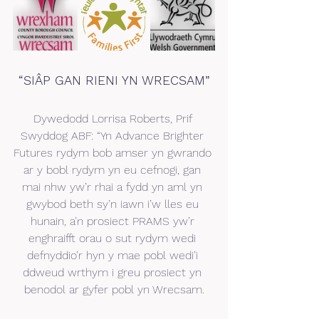
“SIÂP GAN RIENI YN WRECSAM”
Dywedodd Lorrisa Roberts, Prif 
Swyddog ABF: “Yn Advance Brighter 
Futures rydym bob amser yn gwrando 
ar y bobl rydym yn eu cefnogi, gan 
mai nhw yw’r rhai a fydd yn aml yn 
gwybod beth sy’n iawn i’w lles eu 
hunain, a’n prosiect PRAMS yw’r 
enghraifft orau o sut rydym wedi 
defnyddio’r hyn y mae pobl wedi’i 
ddweud wrthym i greu prosiect yn 
benodol ar gyfer pobl yn Wrecsam.