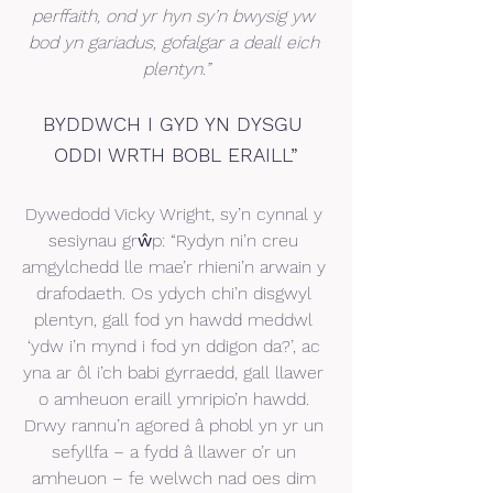
perffaith, ond yr hyn sy’n bwysig yw 
bod yn gariadus, gofalgar a deall eich 
plentyn.”
BYDDWCH I GYD YN DYSGU 
ODDI WRTH BOBL ERAILL”
Dywedodd Vicky Wright, sy’n cynnal y 
sesiynau grŵp: “Rydyn ni’n creu 
amgylchedd lle mae’r rhieni’n arwain y 
drafodaeth. Os ydych chi’n disgwyl 
plentyn, gall fod yn hawdd meddwl 
‘ydw i’n mynd i fod yn ddigon da?’, ac 
yna ar ôl i’ch babi gyrraedd, gall llawer 
o amheuon eraill ymripio’n hawdd. 
Drwy rannu’n agored â phobl yn yr un 
sefyllfa – a fydd â llawer o’r un 
amheuon – fe welwch nad oes dim 