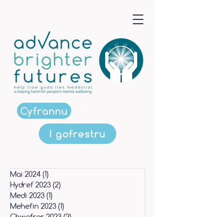
Cyfrannu
I gofrestru
Mai 2024
(1)
1 post
Hydref 2023
(2)
2 posts
Medi 2023
(1)
1 post
Mehefin 2023
(1)
1 post
Chwefror 2023
(2)
2 posts