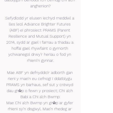
anghenion?
Sefydlodd yr elusen iechyd meddwl a 
lles leol Advance Brighter Futures 
(ABF) ei phrosiect PRAMS (Parent 
Resilience and Mutual Support) yn 
2014, sydd ar gael i famau a thadau a 
hoffai gael rhywfaint o gymorth 
ychwanegol drwy’r heriau o fod yn 
rhieni’n gynnar.
Mae ABF yn defnyddio’r adborth gan 
rieni y mae’n eu cefnogi i ddatblygu 
PRAMS yn barhaus, sef sut y crëwyd 
dau grŵp o fewn y prosiect; Chi a’ch 
Babi a Chi a’ch Bwmp.
Mae Chi a’ch Bwmp yn grŵp ar gyfer 
rhieni sy’n disgwyl. Mae’n rhedeg ar 