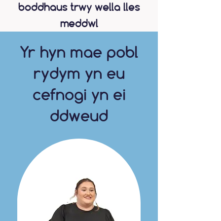
boddhaus trwy wella lles
meddwl
Yr hyn mae pobl
rydym yn eu
cefnogi yn ei
ddweud