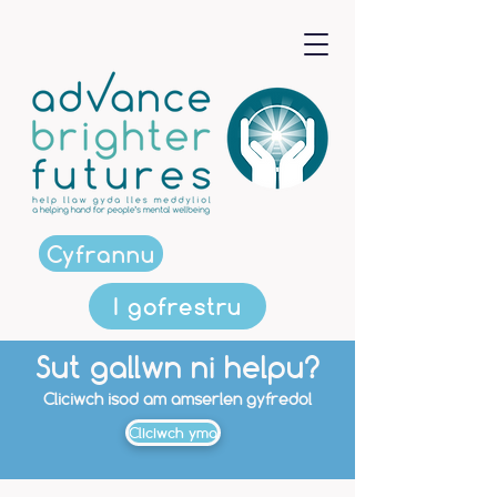
Cyfrannu
I gofrestru
Sut gallwn ni helpu?
Cliciwch isod am amserlen gyfredol
Cliciwch yma