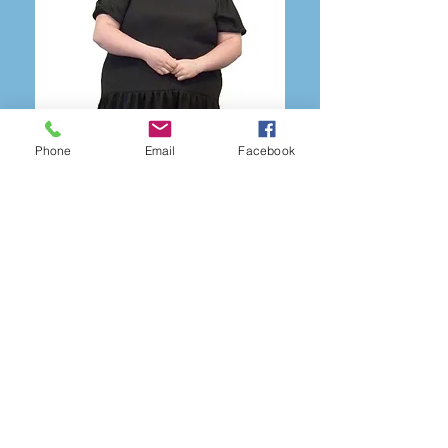
Phone
Email
Facebook
“Oni bai am ABF, fyddwn i
ddim yma heddiw yn gwylio
fy machgen bach yn
dawnsio, rhedeg, chwerthin,
a rhannu cariad. Diolch, ABF.”