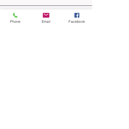
Phone
Email
Facebook
BYW 1-2-1
Ydych chi wedi bod mewn
cysylltiad â Chyngor ar
Bopeth Wrecsam yn
ddiweddar?
A fyddech chi'n elwa o
ychydig mwy o gefnogaeth?
Mae ein Gwasanaeth BYW 1-2-