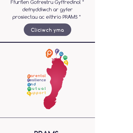
Ffurflen Gofrestru Gyffredinol *
defnyddiwch ar gyfer
prosiectau ac eithrio PRAMS *
Cliciwch yma