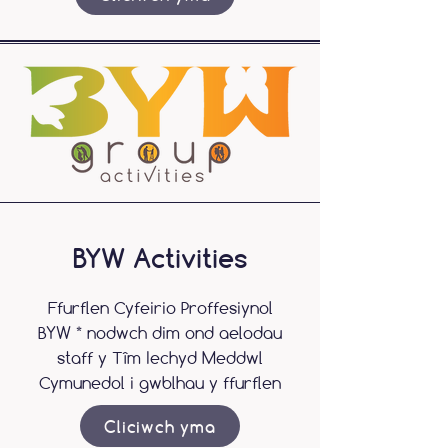
BYW Activities
Ffurflen Cyfeirio Proffesiynol
BYW * nodwch dim ond aelodau
staff y Tîm Iechyd Meddwl
Cymunedol i gwblhau y ffurflen
Cliciwch yma