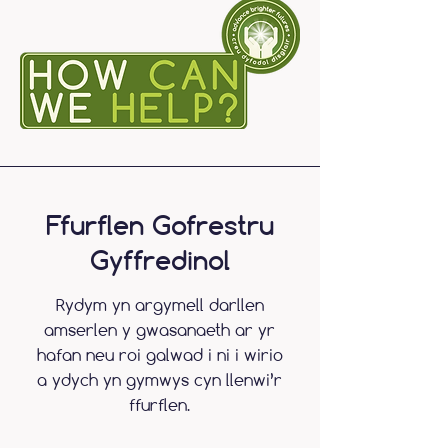
Ffurflen Gofrestru
Gyffredinol
Rydym yn argymell darllen
amserlen y gwasanaeth ar yr
hafan neu roi galwad i ni i wirio
a ydych yn gymwys cyn llenwi’r
ffurflen.