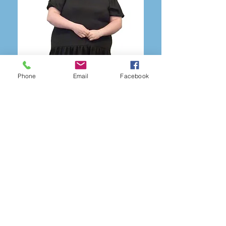
Phone
Email
Facebook
“Oni bai am ABF, fyddwn i
ddim yma heddiw yn gwylio
fy machgen bach yn
dawnsio, rhedeg, chwerthin,
a rhannu cariad. Diolch, ABF.”