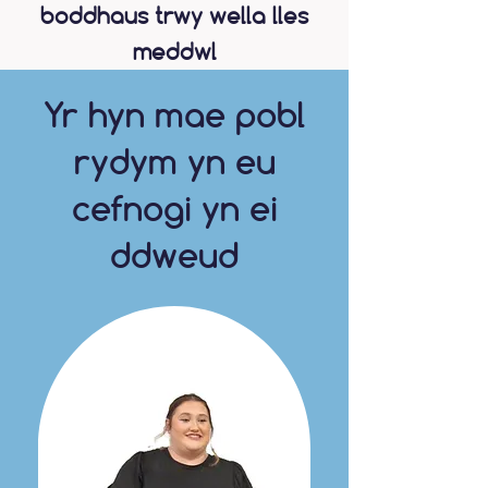
boddhaus trwy wella lles
meddwl
Yr hyn mae pobl
rydym yn eu
cefnogi yn ei
ddweud