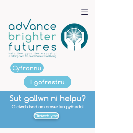
Cyfrannu
I gofrestru
Sut gallwn ni helpu?
Cliciwch isod am amserlen gyfredol
Cliciwch yma