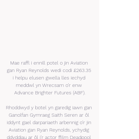
Mae raffl i ennill potel o jin Aviation 
gan Ryan Reynolds wedi codi £263.35 
i helpu elusen gwella lles iechyd 
meddwl yn Wrecsam o’r enw 
Advance Brighter Futures (ABF).
Rhoddwyd y botel yn garedig iawn gan 
Ganolfan Gymraeg Saith Seren ar ôl 
iddynt gael darpariaeth arbennig o’r jin 
Aviation gan Ryan Reynolds, ychydig 
ddyddiau ar ôl i’r actor ffilm Deadpool 