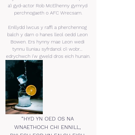
a’i gyd-actor Rob McElhenny gymryd 
perchnogaeth o AFC Wrecsam.
Enillydd lwcus y raffl a pherchennog 
balch y darn o hanes lleol oedd Leon 
Bowen. Ers hynny mae Leon wedi 
tynnu lluniau syfrdanol o’i wobr… 
edrychwch i’w gweld dros eich hunain.
“HYD YN OED OS NA 
WNAETHOCH CHI ENNILL, 