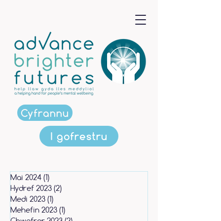
Cyfrannu
I gofrestru
Mai 2024
(1)
1 post
Hydref 2023
(2)
2 posts
Medi 2023
(1)
1 post
Mehefin 2023
(1)
1 post
Chwefror 2023
(2)
2 posts