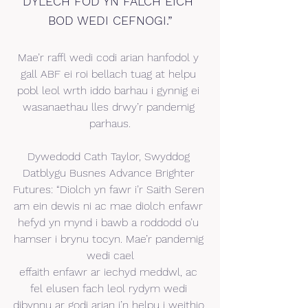
DYLECH FOD YN FALCH EICH 
BOD WEDI CEFNOGI.”
Mae’r raffl wedi codi arian hanfodol y 
gall ABF ei roi bellach tuag at helpu 
pobl leol wrth iddo barhau i gynnig ei 
wasanaethau lles drwy’r pandemig 
parhaus.
Dywedodd Cath Taylor, Swyddog 
Datblygu Busnes Advance Brighter 
Futures: “Diolch yn fawr i’r Saith Seren 
am ein dewis ni ac mae diolch enfawr 
hefyd yn mynd i bawb a roddodd o’u 
hamser i brynu tocyn. Mae’r pandemig 
wedi cael
effaith enfawr ar iechyd meddwl, ac 
fel elusen fach leol rydym wedi 
dibynnu ar godi arian i’n helpu i weithio 