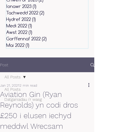
Ionawr 2023
(1)
1 post
Tachwedd 2022
(2)
2 posts
Hydref 2022
(1)
1 post
Medi 2022
(1)
1 post
Awst 2022
(1)
1 post
Gorffennaf 2022
(2)
2 posts
Mai 2022
(1)
1 post
Post
All Posts
Jan 21, 2021
2 min read
All Posts
Aviation Gin (Ryan
Datganiadau i'r wasg
Reynolds) yn codi dros
£250 i elusen iechyd
meddwl Wrecsam