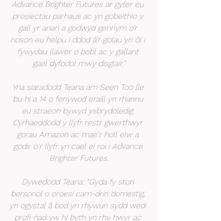
Advance Brighter Futures ar gyfer eu 
prosiectau parhaus ac yn gobeithio y 
gall yr arian a godwyd gennym o’r 
noson eu helpu i ddod â’r golau yn ôl i 
fywydau llawer o bobl ac y gallant 
gael dyfodol mwy disglair.”
Yna siaradodd Teana am Seen Too lle 
bu hi a 14 o fenywod eraill yn rhannu 
eu straeon bywyd ysbrydoledig. 
Cyrhaeddodd y llyfr restr gwerthwyr 
gorau Amazon ac mae'r holl elw a 
godir o'r llyfr yn cael ei roi i Advance 
Brighter Futures.
Dywedodd Teana: “Gyda fy stori 
bersonol o oroesi cam-drin domestig, 
yn ogystal â bod yn rhywun sydd wedi 
profi nad yw hi byth yn rhy hwyr ac 