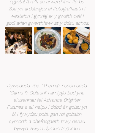
ogystal â raffl ac arwerthiant lle bu 
Zoe yn arddangos ei ffotograffiaeth i 
westeion i gynnig ar y gwaith celf i 
godi arian gwerthfawr at y ddau achos.
Dywedodd Zoe: “Thema’r noson oedd 
‘Camu i’r Goleuni’ i amlygu bod yna 
elusennau fel Advance Brighter 
Futures a all helpu i ddod â’r golau yn 
ôl i fywydau pobl, gan roi gobaith, 
cymorth a chefnogaeth trwy heriau 
bywyd. Rwy’n dymuno’r gorau i 