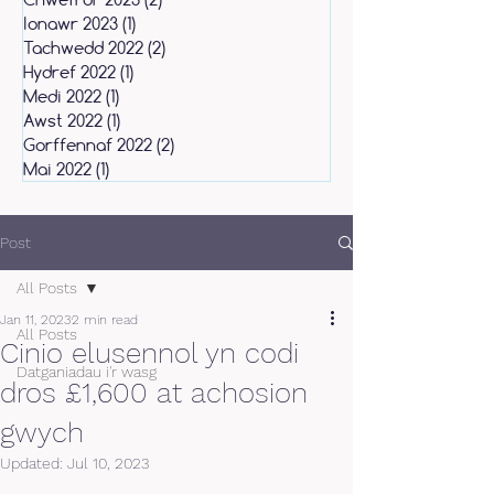
Ionawr 2023
(1)
1 post
Tachwedd 2022
(2)
2 posts
Hydref 2022
(1)
1 post
Medi 2022
(1)
1 post
Awst 2022
(1)
1 post
Gorffennaf 2022
(2)
2 posts
Mai 2022
(1)
1 post
Post
All Posts
Jan 11, 2023
2 min read
All Posts
Cinio elusennol yn codi
Datganiadau i'r wasg
dros £1,600 at achosion
gwych
Updated:
Jul 10, 2023