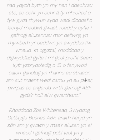
nad ydych byth yn rhy hen i ddechrau 
eto, ac ochr yn ochr â fy mhrofiad o 
fyw gyda rhywun sydd wedi dioddef o 
iechyd meddwl gwael, roedd y cyfle i 
gefnogi elusennau mor deilwng yn 
rhywbeth yr oeddwn yn awyddus i’w 
wneud. Yn ogystal, rhoddodd y 
digwyddiad gyfle i mi godi proffil Seen, 
llyfr ysbrydoledig o 15 o fenywod 
calon-ganolog yn rhannu eu straeon 
am sut maent wedi camu yn eu pŵer, 
pwrpas ac angerdd wrth gefnogi ABF 
gyda’r holl elw gwerthiant.”
Rhoddodd Zoe Whitehead, Swyddog 
Datblygu Busnes ABF, araith hefyd yn 
sôn am y gwaith y mae’r elusen yn ei 
wneud i gefnogi pobl leol yn y 