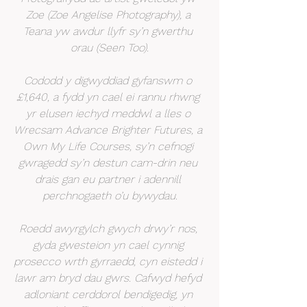
Zoe (Zoe Angelise Photography), a 
Teana yw awdur llyfr sy’n gwerthu 
orau (Seen Too).
Cododd y digwyddiad gyfanswm o 
£1,640, a fydd yn cael ei rannu rhwng 
yr elusen iechyd meddwl a lles o 
Wrecsam Advance Brighter Futures, a 
Own My Life Courses, sy’n cefnogi 
gwragedd sy’n destun cam-drin neu 
drais gan eu partner i adennill 
perchnogaeth o’u bywydau.
Roedd awyrgylch gwych drwy’r nos, 
gyda gwesteion yn cael cynnig 
prosecco wrth gyrraedd, cyn eistedd i 
lawr am bryd dau gwrs. Cafwyd hefyd 
adloniant cerddorol bendigedig, yn 