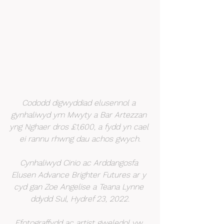
Cododd digwyddiad elusennol a 
gynhaliwyd ym Mwyty a Bar Artezzan 
yng Nghaer dros £1,600, a fydd yn cael 
ei rannu rhwng dau achos gwych.
Cynhaliwyd Cinio ac Arddangosfa 
Elusen Advance Brighter Futures ar y 
cyd gan Zoe Angelise a Teana Lynne 
ddydd Sul, Hydref 23, 2022.
Ffotograffydd ac artist gweledol yw 