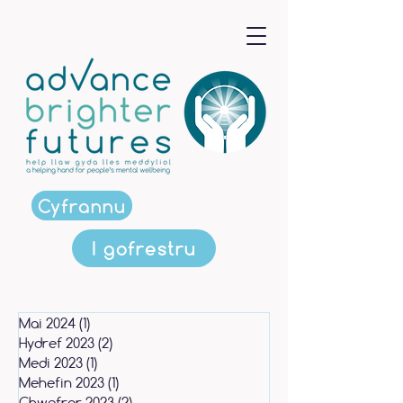
Cyfrannu
I gofrestru
Mai 2024
(1)
1 post
Hydref 2023
(2)
2 posts
Medi 2023
(1)
1 post
Mehefin 2023
(1)
1 post
Chwefror 2023
(2)
2 posts