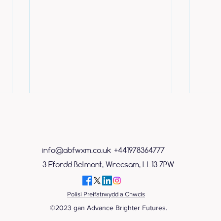
info@abfwxm.co.uk
+441978364777
3 Ffordd Belmont, Wrecsam, LL13 7PW
Cynorthwyydd Siop Gofalgar
Mae 
Polisi Preifatrwydd a Chwcis
wedi ei gwobrwyo â lle am
Amse
©2023 gan Advance Brighter Futures.
ddim ar gwrs iechyd meddwl