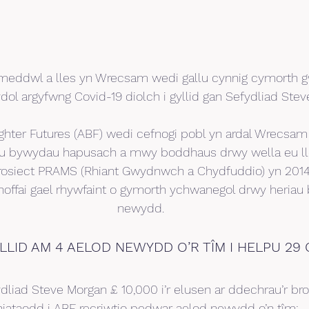
meddwl a lles yn Wrecsam wedi gallu cynnig cymorth gw
ydol argyfwng Covid-19 diolch i gyllid gan Sefydliad Stev
hter Futures (ABF) wedi cefnogi pobl yn ardal Wrecsam 
du bywydau hapusach a mwy boddhaus drwy wella eu ll
osiect PRAMS (Rhiant Gwydnwch a Chydfuddio) yn 2014, 
offai gael rhywfaint o gymorth ychwanegol drwy heriau 
newydd.
LLID AM 4 AELOD NEWYDD O’R TÎM I HELPU 29
liad Steve Morgan £ 10,000 i’r elusen ar ddechrau’r bros
niataodd i ABF recriwtio pedwar aelod newydd o’n tîm: