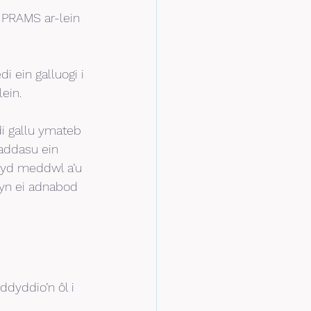
PRAMS ar-lein 
 ein galluogi i 
ein.
i gallu ymateb 
addasu ein 
hyd meddwl a’u 
yn ei adnabod 
ddyddio’n ôl i 