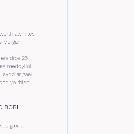
erthfawr i les 
e Morgan.
ers dros 25 
es meddyliol.
sydd ar gael i 
bod yn rhieni 
 O BOBL
es gloi, a 