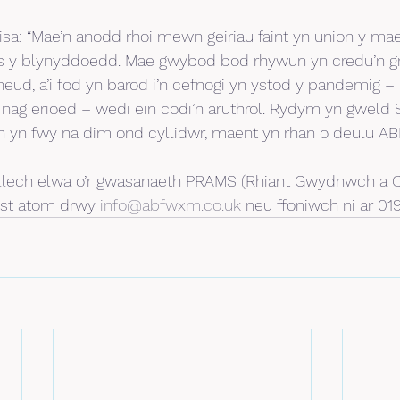
a: “Mae’n anodd rhoi mewn geiriau faint yn union y mae
ros y blynyddoedd. Mae gwybod bod rhywun yn credu’n gr
neud, a’i fod yn barod i’n cefnogi yn ystod y pandemig –
nag erioed – wedi ein codi’n aruthrol. Rydym yn gweld 
 yn fwy na dim ond cyllidwr, maent yn rhan o deulu ABF
llech elwa o’r gwasanaeth PRAMS (Rhiant Gwydnwch a C
st atom drwy 
info@abfwxm.co.uk
 neu ffoniwch ni ar 01