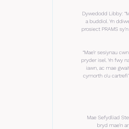
Dywedodd Libby: “M
a buddiol. Yn ddiwe
prosiect PRAMS sy’n 
“Mae’r sesiynau cwns
pryder isel. Yn fwy
iawn, ac mae gwaith
cymorth o’u cartref
Mae Sefydliad Ste
bryd mae’n ar