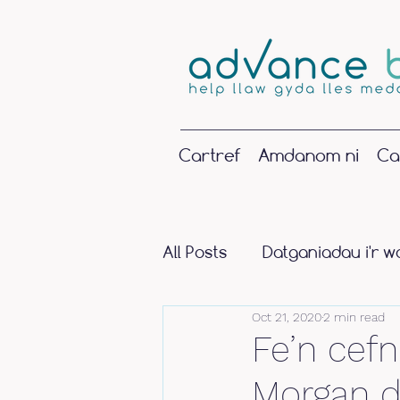
Cartref
Amdanom ni
Ca
All Posts
Datganiadau i'r w
Oct 21, 2020
2 min read
Fe’n cef
Morgan d