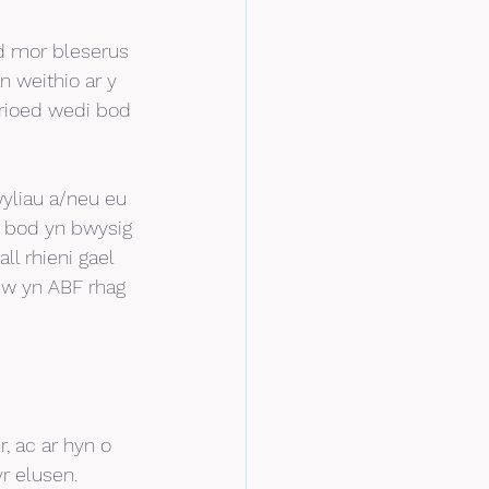
d mor bleserus 
n weithio ar y 
erioed wedi bod 
wyliau a/neu eu 
 bod yn bwysig 
ll rhieni gael 
dw yn ABF rhag 
 ac ar hyn o 
r elusen.