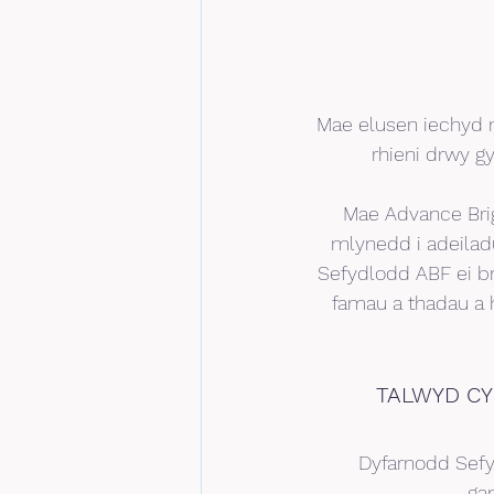
Mae elusen iechyd 
rhieni drwy g
Mae Advance Brig
mlynedd i adeila
Sefydlodd ABF ei br
famau a thadau a h
TALWYD CY
Dyfarnodd Sefyd
ga