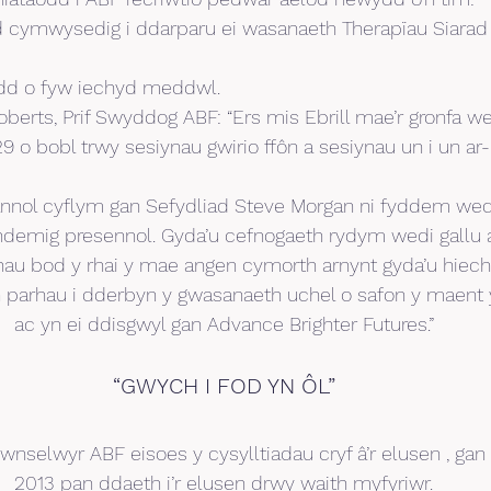
cymwysedig i ddarparu ei wasanaeth Therapïau Siarad 
rdd o fyw iechyd meddwl.
erts, Prif Swyddog ABF: “Ers mis Ebrill mae’r gronfa wedi
9 o bobl trwy sesiynau gwirio ffôn a sesiynau un i un ar-l
annol cyflym gan Sefydliad Steve Morgan ni fyddem wed
andemig presennol. Gyda’u cefnogaeth rydym wedi gallu 
hau bod y rhai y mae angen cymorth arnynt gyda’u hiec
 parhau i dderbyn y gwasanaeth uchel o safon y maent 
ac yn ei ddisgwyl gan Advance Brighter Futures.”
“GWYCH I FOD YN ÔL”
nselwyr ABF eisoes y cysylltiadau cryf â’r elusen , gan 
2013 pan ddaeth i’r elusen drwy waith myfyriwr.