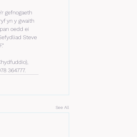
’r gefnogaeth 
yf yn y gwaith 
 pan oedd ei 
Sefydliad Steve 
.”
hydfuddio), 
978 364777.
See All