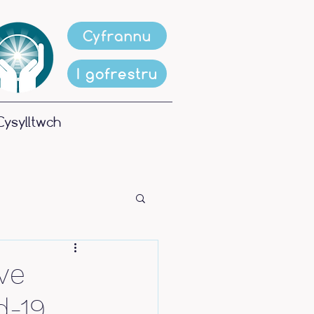
Cyfrannu
I gofrestru
Cysylltwch
ve
d-19…