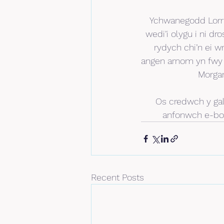
Ychwanegodd Lorris
wedi’i olygu i ni d
rydych chi’n ei w
angen arnom yn fwy 
Morgan
Os credwch y ga
anfonwch e-bo
Recent Posts