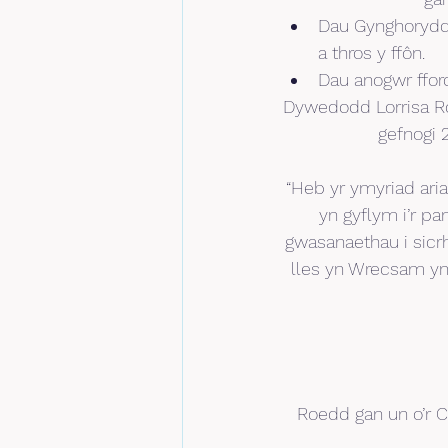
Dau Gynghorydd 
a thros y ffôn.
Dau anogwr ffo
Dywedodd Lorrisa Rob
gefnogi 2
“Heb yr ymyriad ari
yn gyflym i’r p
gwasanaethau i sicr
lles yn Wrecsam yn
Roedd gan un o’r Cw