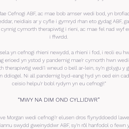
ae Cefnogi ABF, ac mae bob amser wedi bod, yn brofia
ddar, neidiais ar y cyfle i gymryd rhan eto gydag ABF, ga
cynnig cymorth therapiwtig i rieni, ac mae fel nad wyf 
i ffwrdd.
ela yn cefnogi rhieni newydd, a rhieni i fod, i reoli eu h
 nag erioed yn ystod y pandemig mae’r cymorth hwn wedi
 therapiwtig wedi’i wneud o bell ar-lein, sy’n golygu y ga
i’n ddiogel. Ni all pandemig byd-eang hyd yn oed ein ca
ceisio helpu’r bobl rydym yn eu cefnogi!”
“MWY NA DIM OND CYLLIDWR”
ve Morgan wedi cefnogi’r elusen dros flynyddoedd lawer,
iannu swydd gweinyddwr ABF, sy’n rôl hanfodol o fewn y