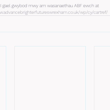
I gael gwybod mwy am wasanaethau ABF ewch at 
.advancebrighterfutureswrexham.co.uk/wp/cy/cartref/