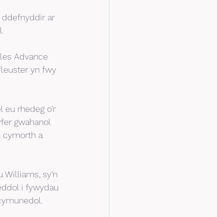
 ddefnyddir ar 
.
lles Advance 
leuster yn fwy 
 eu rhedeg o’r 
yfer gwahanol 
u cymorth a 
 Williams, sy’n 
eddol i fywydau 
 cymunedol.