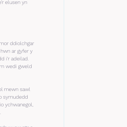
’r elusen yn 
mor ddiolchgar 
hwn ar gyfer y 
i’r adeilad. 
dym wedi gweld 
obl mewn sawl 
 o symudedd 
cio ychwanegol, 
.