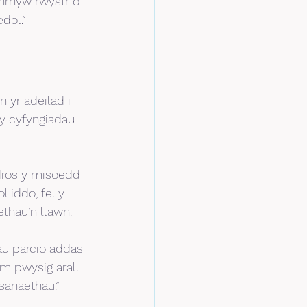
nrhyw rwystr o 
dol.”
n yr adeilad i 
y cyfyngiadau 
dros y misoedd 
 iddo, fel y 
thau’n llawn.
u parcio addas 
m pwysig arall 
sanaethau.”