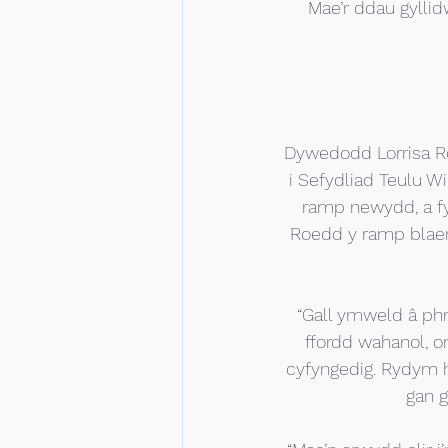
Mae’r ddau gyllid
Dywedodd Lorrisa Ro
i Sefydliad Teulu W
ramp newydd, a fy
Roedd y ramp blaeno
“Gall ymweld â phr
ffordd wahanol, 
cyfyngedig. Rydym he
gan g