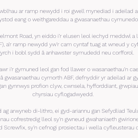
wblhau ar ramp newydd i roi gwell mynediad i adeilad a
 ystod eang o weithgareddau a gwasanaethau cymunedol
 Belmont Road, yn eiddo i’r elusen leol iechyd meddwl a 
BF), a’r ramp newydd yw’r cam cyntaf tuag at wneud y cyf
yrch i bobl sydd â anhawster symudedd neu corfforol.
r i’r gymuned leol gan fod llawer o wasanaethau’n cael
l â gwasanaethau cymorth ABF, defnyddir yr adeilad ar g
an gynnwys profion clyw, cwnsela, hyfforddiant, grwpia
chyrsiau cyflogadwyedd.
ag arwyneb di-lithro, ei gyd-ariannu gan Sefydliad Teulu
ennau cofrestredig lleol sy’n gwneud gwahaniaeth gwirion
ad Screwfix, sy’n cefnogi prosiectau i wella cyfleusterau