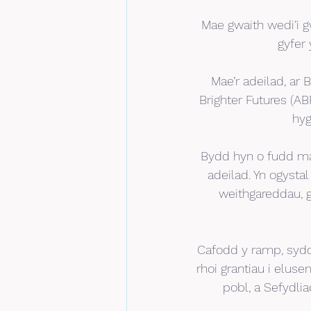
Mae gwaith wedi’i g
gyfer
Mae’r adeilad, ar
Brighter Futures (A
hyg
Bydd hyn o fudd maw
adeilad. Yn ogysta
weithgareddau, g
Cafodd y ramp, sydd 
rhoi grantiau i elus
pobl, a Sefydli