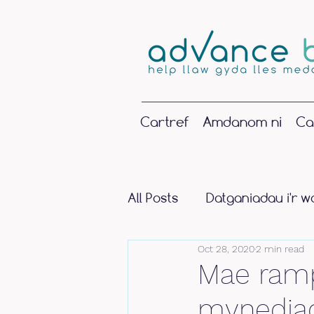
Cartref
Amdanom ni
Ca
All Posts
Datganiadau i'r w
Oct 28, 2020
2 min read
Mae ramp
mynediad