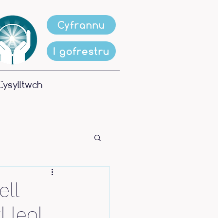
Cyfrannu
I gofrestru
Cysylltwch
ll
 leol