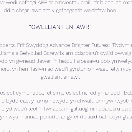
wr wedi cefnogi ABF ar brosiectau eraill o’r blaen, ac mae
ddiolchgar iawn am y gefnogaeth werthfaw hon.
“GWELLIANT ENFAWR”
berts, Prif Swyddog Advance Brighter Futures: “Rydym 
illiams a Sefydliad Screwfix am ddarparu’r cyllid pwysig 
dd yn gwneud llawer i’n helpu i groesawu pob ymwelydd 
rol yn hen ffasiwn ac wedi’i gynllunio’n wael, felly ry
gwelliant enfawr.
osiect cymunedol, fel ein prosiect ni, fod yn anodd i b
ond bydd cael y ramp newydd yn chwalu unrhyw rwystr
fyd wedi’i leoli’n fwriadol i’n galluogi ni i ddarparu par
ynnwys mannau penodol ar gyfer deiliaid bathodyn glas