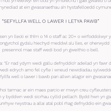
i’n holl ymwelwyr ein bod yn ymdrechu i gael gwared o u
mynediad at ein gwasanaethau a’n hystafelloedd cymune
“SEFYLLFA WELL O LAWER I LETYA PAWB”
usen yn lleoli ei thîm o 14 o staff ac 20+ o wirfoddolwyr y
iongyrchol gyda’u hiechyd meddwl a’u lles, er oherwydd 
presennol mae staff wedi bod yn gweithio o bell.
: “Er nad ydym wedi gallu defnyddio’r adeilad yn fawr 
edi edrych arno fel cyfle i wneud newidiadau sylweddol
lfa well o lawer i bawb pan allwn ailagor ein gwasanae
hoi tarmac ar ein maes parcio er mwyn creu cyfleustera
h y byddwn wedi sicrhau cyllid pellach. Bydd hwn yn ga
unrhyw rwystrau a allai atal pobl rhag defnyddio ein gwa