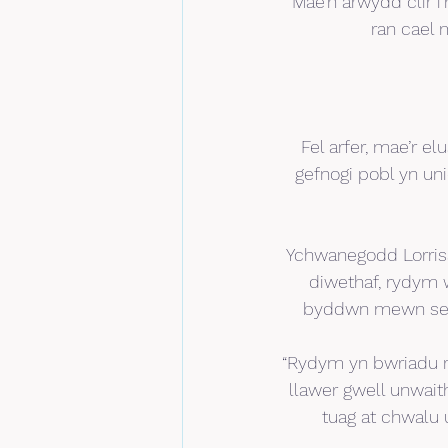
“Mae’n arwydd clir 
ran cael 
Fel arfer, mae’r el
gefnogi pobl yn un
Ychwanegodd Lorrisa
diwethaf, rydym w
byddwn mewn sefyl
“Rydym yn bwriadu r
llawer gwell unwait
tuag at chwalu 