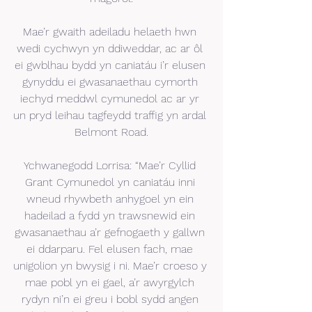
Mae’r gwaith adeiladu helaeth hwn 
wedi cychwyn yn ddiweddar, ac ar ôl 
ei gwblhau bydd yn caniatáu i’r elusen 
gynyddu ei gwasanaethau cymorth 
iechyd meddwl cymunedol ac ar yr 
un pryd leihau tagfeydd traffig yn ardal 
Belmont Road.
Ychwanegodd Lorrisa: “Mae’r Cyllid 
Grant Cymunedol yn caniatáu inni 
wneud rhywbeth anhygoel yn ein 
hadeilad a fydd yn trawsnewid ein 
gwasanaethau a’r gefnogaeth y gallwn 
ei ddarparu. Fel elusen fach, mae 
unigolion yn bwysig i ni. Mae’r croeso y 
mae pobl yn ei gael, a’r awyrgylch 
rydyn ni’n ei greu i bobl sydd angen 