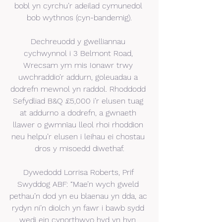
bobl yn cyrchu’r adeilad cymunedol 
bob wythnos (cyn-bandemig).
Dechreuodd y gwelliannau 
cychwynnol i 3 Belmont Road, 
Wrecsam ym mis Ionawr trwy 
uwchraddio’r addurn, goleuadau a 
dodrefn mewnol yn raddol. Rhoddodd 
Sefydliad B&Q £5,000 i’r elusen tuag 
at addurno a dodrefn, a gwnaeth 
llawer o gwmnïau lleol rhoi rhoddion 
neu helpu’r elusen i leihau ei chostau 
dros y misoedd diwethaf.
Dywedodd Lorrisa Roberts, Prif 
Swyddog ABF: “Mae’n wych gweld 
pethau’n dod yn eu blaenau yn dda, ac 
rydyn ni’n diolch yn fawr i bawb sydd 
wedi ein cynorthwyo hyd yn hyn. 