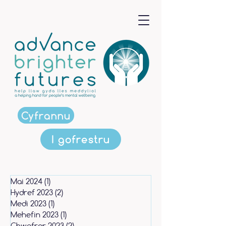
Cyfrannu
I gofrestru
Mai 2024
(1)
1 post
Hydref 2023
(2)
2 posts
Medi 2023
(1)
1 post
Mehefin 2023
(1)
1 post
Chwefror 2023
(2)
2 posts