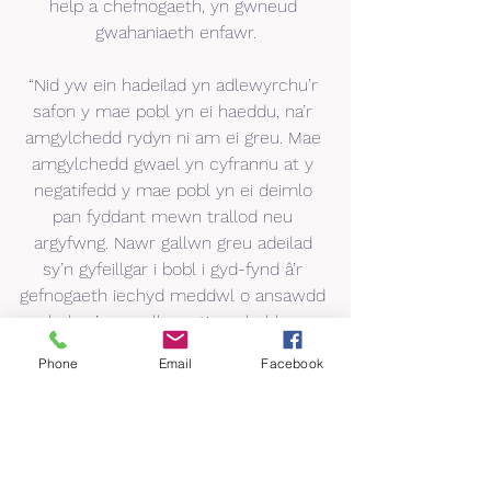
help a chefnogaeth, yn gwneud 
gwahaniaeth enfawr.
“Nid yw ein hadeilad yn adlewyrchu’r 
safon y mae pobl yn ei haeddu, na’r 
amgylchedd rydyn ni am ei greu. Mae 
amgylchedd gwael yn cyfrannu at y 
negatifedd y mae pobl yn ei deimlo 
pan fyddant mewn trallod neu 
argyfwng. Nawr gallwn greu adeilad 
sy’n gyfeillgar i bobl i gyd-fynd â’r 
gefnogaeth iechyd meddwl o ansawdd 
uchel sy’n canolbwyntio ar bobl ac a 
ddarperir gennym.
Phone
Email
Facebook
“Rydyn ni wedi cael Prif Weinidog 
Cymru Mark Drakeford a Lesley 
Griffiths ill dau yn ymweld ag ABF 
dros y misoedd diwethaf hefyd, sy’n 