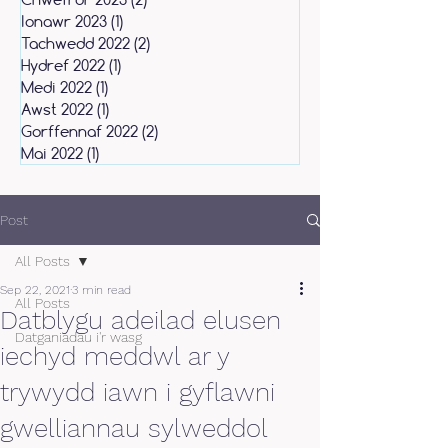
Ionawr 2023
(1)
1 post
Tachwedd 2022
(2)
2 posts
Hydref 2022
(1)
1 post
Medi 2022
(1)
1 post
Awst 2022
(1)
1 post
Gorffennaf 2022
(2)
2 posts
Mai 2022
(1)
1 post
Post
All Posts
Sep 22, 2021
3 min read
All Posts
Datblygu adeilad elusen
Datganiadau i'r wasg
iechyd meddwl ar y
trywydd iawn i gyflawni
gwelliannau sylweddol