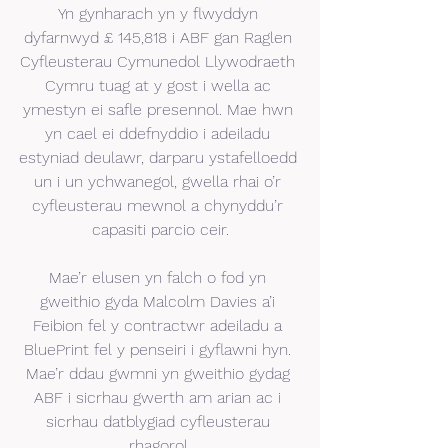
Yn gynharach yn y flwyddyn 
dyfarnwyd £ 145,818 i ABF gan Raglen 
Cyfleusterau Cymunedol Llywodraeth 
Cymru tuag at y gost i wella ac 
ymestyn ei safle presennol. Mae hwn 
yn cael ei ddefnyddio i adeiladu 
estyniad deulawr, darparu ystafelloedd 
un i un ychwanegol, gwella rhai o’r 
cyfleusterau mewnol a chynyddu’r 
capasiti parcio ceir.
Mae’r elusen yn falch o fod yn 
gweithio gyda Malcolm Davies a’i 
Feibion fel y contractwr adeiladu a 
BluePrint fel y penseiri i gyflawni hyn. 
Mae’r ddau gwmni yn gweithio gydag 
ABF i sicrhau gwerth am arian ac i 
sicrhau datblygiad cyfleusterau 
rhagorol.