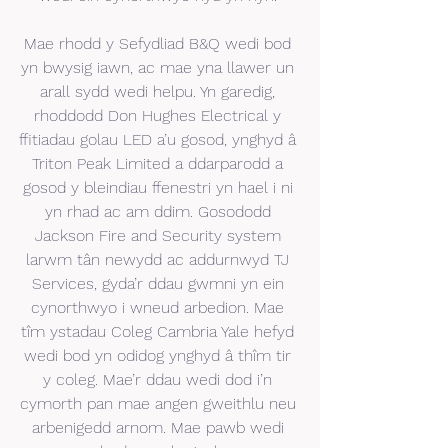
Mae rhodd y Sefydliad B&Q wedi bod 
yn bwysig iawn, ac mae yna llawer un 
arall sydd wedi helpu. Yn garedig, 
rhoddodd Don Hughes Electrical y 
ffitiadau golau LED a’u gosod, ynghyd â 
Triton Peak Limited a ddarparodd a 
gosod y bleindiau ffenestri yn hael i ni 
yn rhad ac am ddim. Gosododd 
Jackson Fire and Security system 
larwm tân newydd ac addurnwyd TJ 
Services, gyda’r ddau gwmni yn ein 
cynorthwyo i wneud arbedion. Mae 
tîm ystadau Coleg Cambria Yale hefyd 
wedi bod yn odidog ynghyd â thîm tir 
y coleg. Mae’r ddau wedi dod i’n 
cymorth pan mae angen gweithlu neu 
arbenigedd arnom. Mae pawb wedi 