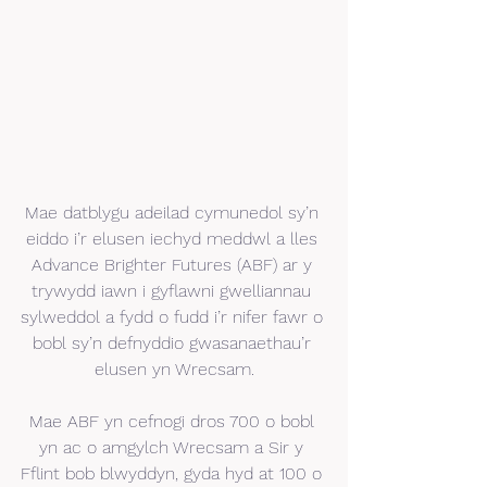
Mae datblygu adeilad cymunedol sy’n 
eiddo i’r elusen iechyd meddwl a lles 
Advance Brighter Futures (ABF) ar y 
trywydd iawn i gyflawni gwelliannau 
sylweddol a fydd o fudd i’r nifer fawr o 
bobl sy’n defnyddio gwasanaethau’r 
elusen yn Wrecsam.
Mae ABF yn cefnogi dros 700 o bobl 
yn ac o amgylch Wrecsam a Sir y 
Fflint bob blwyddyn, gyda hyd at 100 o 