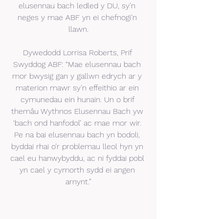
elusennau bach ledled y DU, sy’n 
neges y mae ABF yn ei chefnogi’n 
llawn.
Dywedodd Lorrisa Roberts, Prif 
Swyddog ABF: “Mae elusennau bach 
mor bwysig gan y gallwn edrych ar y 
materion mawr sy’n effeithio ar ein 
cymunedau ein hunain. Un o brif 
themâu Wythnos Elusennau Bach yw 
‘bach ond hanfodol’ ac mae mor wir. 
Pe na bai elusennau bach yn bodoli, 
byddai rhai o’r problemau lleol hyn yn 
cael eu hanwybyddu, ac ni fyddai pobl 
yn cael y cymorth sydd ei angen 
arnynt.”