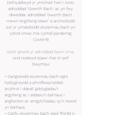
Defnyddiwyd yr ymchwil hwn i lunio 
adroddiad ‘Gwerth Bach’, ac yn fwy 
diweddar adroddiad ‘Gwerth Bach 
mewn Argyfwng Mawr’ a archwiliodd 
sut yr ymatebodd elusennau bach yn 
ystod chwe mis cyntaf pandemig 
Covid-19.
Gellir gweld yr adroddiad llawn yma
, 
ond nodwyd islawr rhai o’r prif 
bwyntiau:
• Dangosodd elusennau bach egni, 
hyblygrwydd a phroffesiynoldeb 
aruthrol i ddeall goblygiadau’r 
argyfwng ac i addasu’n barhaus i 
anghenion ac amgylchiadau sy’n newid 
yn barhaus
• Canfu elusennau bach sawl ffordd o 