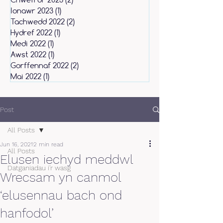
Ionawr 2023
(1)
1 post
Tachwedd 2022
(2)
2 posts
Hydref 2022
(1)
1 post
Medi 2022
(1)
1 post
Awst 2022
(1)
1 post
Gorffennaf 2022
(2)
2 posts
Mai 2022
(1)
1 post
Post
All Posts
Jun 16, 2021
2 min read
All Posts
Elusen iechyd meddwl
Datganiadau i'r wasg
Wrecsam yn canmol
‘elusennau bach ond
hanfodol’