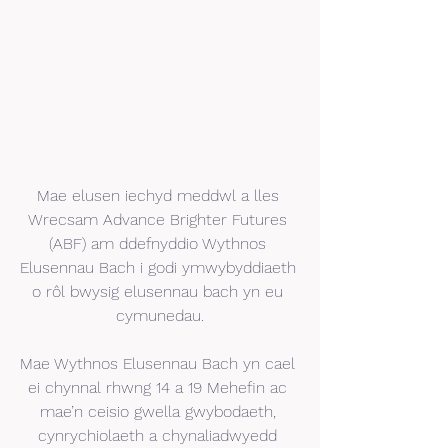
Mae elusen iechyd meddwl a lles 
Wrecsam Advance Brighter Futures 
(ABF) am ddefnyddio Wythnos 
Elusennau Bach i godi ymwybyddiaeth 
o rôl bwysig elusennau bach yn eu 
cymunedau.
Mae Wythnos Elusennau Bach yn cael 
ei chynnal rhwng 14 a 19 Mehefin ac 
mae’n ceisio gwella gwybodaeth, 
cynrychiolaeth a chynaliadwyedd 