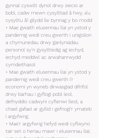
gynnal cyswllt dynol drwy siecio ar 
bobl, cadw mewn cysylltiad â hwy, a’u 
cysylltu â’i gilydd lle bynnag y bo modd
• Mae gwaith elusennau llai yn ystod y 
pandemig wedi creu gwerth i unigolion 
a chymunedau drwy ganlyniadau 
personol sy’n gysylltiedig ag iechyd, 
iechyd meddwl ac arwahanrwydd 
cymdeithasol 
• Mae gwaith elusennau llai yn ystod y 
pandemig wedi creu gwerth i’r 
economi yn wyneb dirwasgiad difrifol 
drwy barhau i gyflogi pobl leol, 
defnyddio cadwyni cyflenwi lleol, a 
chael gafael ar gyllid i gefnogi’r ymateb 
i argyfwng.
• Mae’r argyfwng hefyd wedi cyflwyno 
tair set o heriau mawr i elusennau llai; 