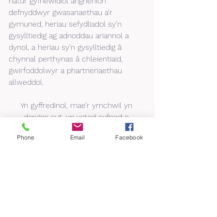
natur gyfnewidiol anghenion 
defnyddwyr gwasanaethau a’r 
gymuned, heriau sefydliadol sy’n 
gysylltiedig ag adnoddau ariannol a 
dynol, a heriau sy’n gysylltiedig â 
chynnal perthynas â chleientiaid, 
gwirfoddolwyr a phartneriaethau 
allweddol.
Yn gyffredinol, mae’r ymchwil yn 
dangos sut, yn ystod cyfnod o 
argyfwng a newid, y mae llawer o 
Phone
Email
Facebook
elusennau bach wedi dangos 
gwytnwch anhygoel yn y ffordd yr 
oeddent yn ymateb i’r heriau.
Ychwanegodd Lorrisa: “Mae elusennau 
bach, fel ninnau, wedi cael eu profi’n 
fwy nag erioed oherwydd y pandemig 