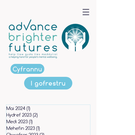
Cyfrannu
I gofrestru
Mai 2024
(1)
1 post
Hydref 2023
(2)
2 posts
Medi 2023
(1)
1 post
Mehefin 2023
(1)
1 post
Chwefror 2023
(2)
2 posts