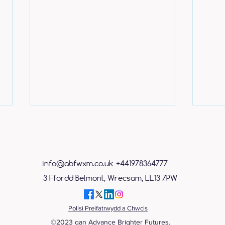
info@abfwxm.co.uk
+441978364777
3 Ffordd Belmont, Wrecsam, LL13 7PW
Mae ‘Iron Man’ yn ymgymryd â
Croes
Polisi Preifatrwydd a Chwcis
Marathon Eryri i godi arian i
Wre
©2023 gan Advance Brighter Futures.
elusen iechyd meddwl yn