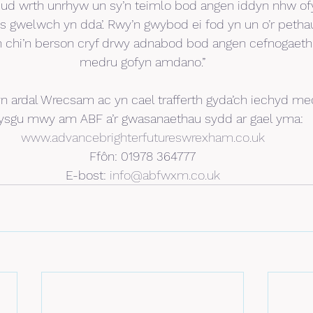
ud wrth unrhyw un sy’n teimlo bod angen iddyn nhw of
 gwelwch yn dda’. Rwy’n gwybod ei fod yn un o’r pethau
 chi’n berson cryf drwy adnabod bod angen cefnogaeth
medru gofyn amdano.”
 ardal Wrecsam ac yn cael trafferth gyda’ch iechyd me
ysgu mwy am ABF a’r gwasanaethau sydd ar gael yma:
www.advancebrighterfutureswrexham.co.uk
Ffôn: 01978 364777
E-bost: 
info@abfwxm.co.uk