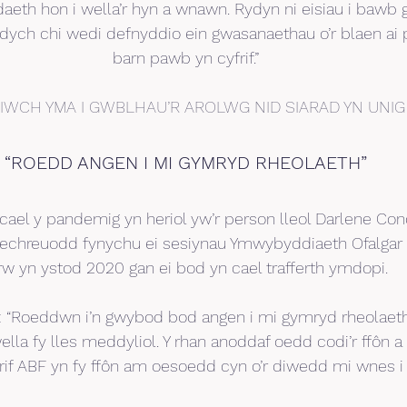
aeth hon i wella’r hyn a wnawn. Rydyn ni eisiau i bawb
dych chi wedi defnyddio ein gwasanaethau o’r blaen ai 
barn pawb yn cyfrif.”
CIWCH YMA I GWBLHAU’R AROLWG NID SIARAD YN UNIG
“ROEDD ANGEN I MI GYMRYD RHEOLAETH”
el y pandemig yn heriol yw’r person lleol Darlene Con
echreuodd fynychu ei sesiynau Ymwybyddiaeth Ofalgar 
rw yn ystod 2020 gan ei bod yn cael trafferth ymdopi.
“Roeddwn i’n gwybod bod angen i mi gymryd rheolaeth 
ella fy lles meddyliol. Y rhan anoddaf oedd codi’r ffôn a
rif ABF yn fy ffôn am oesoedd cyn o’r diwedd mi wnes i 