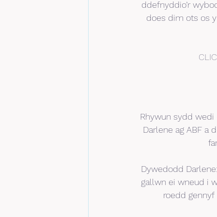
ddefnyddio’r wybod
does dim ots os y
CLI
Rhywun sydd wedi ca
Darlene ag ABF a d
fa
Dywedodd Darlene: 
gallwn ei wneud i w
roedd gennyf 