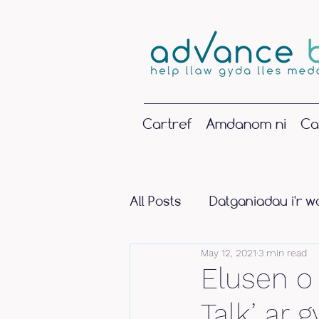
Cartref
Amdanom ni
Ca
All Posts
Datganiadau i'r w
May 12, 2021
3 min read
Elusen o
Talk’ ar