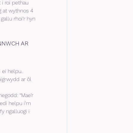
i roi pethau 
g at wythnos 4 
allu rhoi’r hyn 
NNWCH AR 
ei helpu. 
igrwydd ar ôl 
egodd: “Mae’r 
edi helpu i’m 
y ngalluogi i 