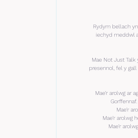
Rydym bellach yn
iechyd meddwl a 
Mae Not Just Talk y
presennol, fel y g
Mae’r arolwg ar 
Gorffennaf
Mae’r ar
Mae’r arolwg h
Mae’r arolw