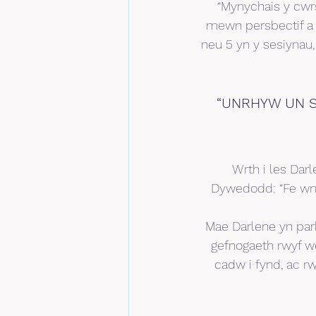
“Mynychais y cwr
mewn persbectif a 
neu 5 yn y sesiynau,
“UNRHYW UN S
Wrth i les Dar
Dywedodd: “Fe wnae
Mae Darlene yn par
gefnogaeth rwyf w
cadw i fynd, ac rw