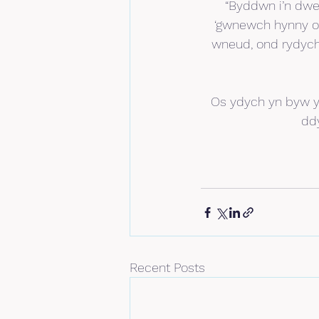
“Byddwn i’n dwe
‘gwnewch hynny os
wneud, ond rydych
Os ydych yn byw yn
dd
Recent Posts