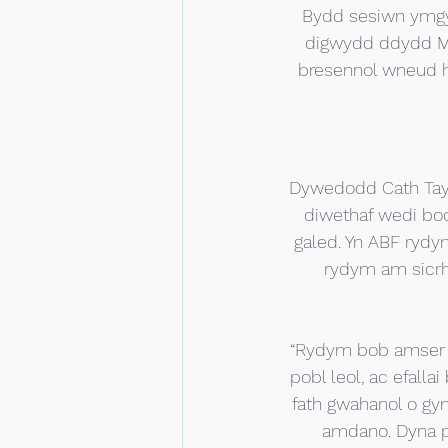
Bydd sesiwn ymgyn
digwydd ddydd Me
bresennol wneud 
Dywedodd Cath Tayl
diwethaf wedi bod
galed. Yn ABF rydy
rydym am sicrha
“Rydym bob amser w
pobl leol, ac efall
fath gwahanol o gy
amdano. Dyna pa