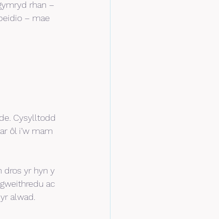
 gymryd rhan – 
peidio – mae 
de. Cysylltodd 
ar ôl i’w mam 
dros yr hyn y 
 gweithredu ac 
yr alwad.