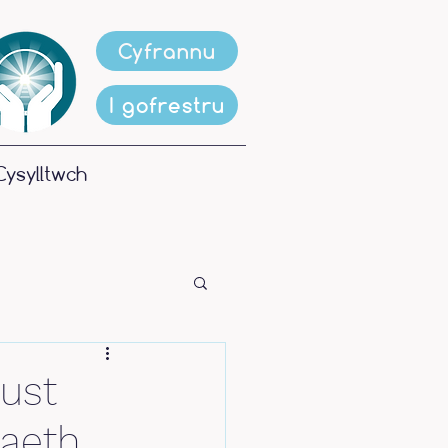
Cyfrannu
I gofrestru
Cysylltwch
ust
iaeth