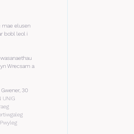
c mae elusen 
bobl leol i 
ei wasanaethau 
l yn Wrecsam a 
 Gwener, 30 
N UNIG
raeg
rtiwgaleg
 Pwyleg