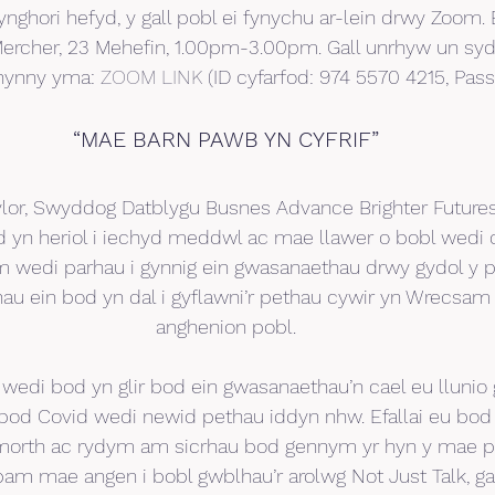
ghori hefyd, y gall pobl ei fynychu ar-lein drwy Zoom.
rcher, 23 Mehefin, 1.00pm-3.00pm. Gall unrhyw un syd
hynny yma: 
ZOOM LINK
 (ID cyfarfod: 974 5570 4215, Pas
“MAE BARN PAWB YN CYFRIF”
or, Swyddog Datblygu Busnes Advance Brighter Futures:
 yn heriol i iechyd meddwl ac mae llawer o bobl wedi ca
m wedi parhau i gynnig ein gwasanaethau drwy gydol y 
u ein bod yn dal i gyflawni’r pethau cywir yn Wrecsam 
anghenion pobl.
edi bod yn glir bod ein gwasanaethau’n cael eu llunio
ai bod Covid wedi newid pethau iddyn nhw. Efallai eu bod
morth ac rydym am sicrhau bod gennym yr hyn y mae po
m mae angen i bobl gwblhau’r arolwg Not Just Talk, ga