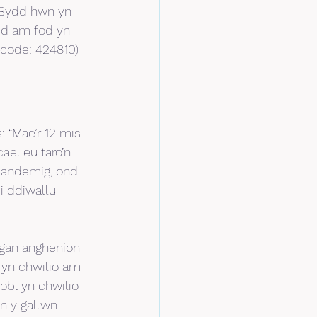
 Bydd hwn yn 
d am fod yn 
scode: 424810)
 “Mae’r 12 mis 
el eu taro’n 
pandemig, ond 
i ddiwallu 
 gan anghenion 
 yn chwilio am 
bl yn chwilio 
n y gallwn 