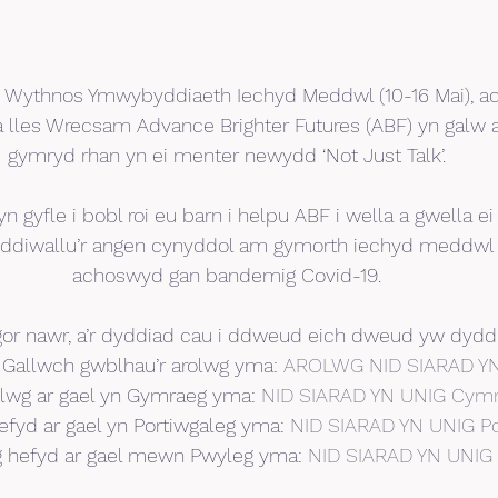
 Wythnos Ymwybyddiaeth Iechyd Meddwl (10-16 Mai), a
lles Wrecsam Advance Brighter Futures (ABF) yn galw ar 
gymryd rhan yn ei menter newydd ‘Not Just Talk’.
n gyfle i bobl roi eu barn i helpu ABF i wella a gwella 
all ddiwallu’r angen cynyddol am gymorth iechyd meddw
achoswyd gan bandemig Covid-19.
agor nawr, a’r dyddiad cau i ddweud eich dweud yw dydd
. Gallwch gwblhau’r arolwg yma: 
AROLWG NID SIARAD Y
olwg ar gael yn Gymraeg yma: 
NID SIARAD YN UNIG Cym
efyd ar gael yn Portiwgaleg yma: 
NID SIARAD YN UNIG Po
g hefyd ar gael mewn Pwyleg yma: 
NID SIARAD YN UNIG