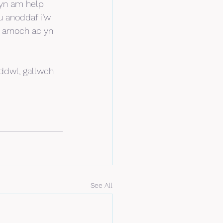
yn am help 
 anoddaf i’w 
 arnoch ac yn 
ddwl, gallwch 
See All