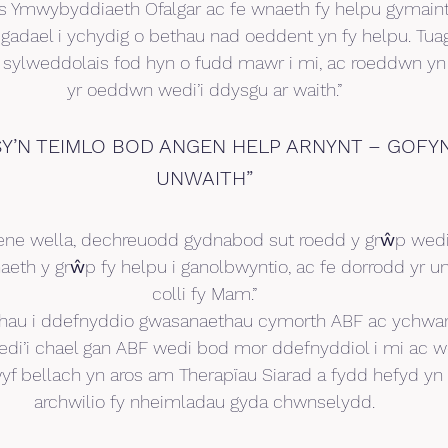
s Ymwybyddiaeth Ofalgar ac fe wnaeth fy helpu gymaint 
gadael i ychydig o bethau nad oeddent yn fy helpu. Tua
 sylweddolais fod hyn o fudd mawr i mi, ac roeddwn yn g
yr oeddwn wedi’i ddysgu ar waith.”
Y’N TEIMLO BOD ANGEN HELP ARNYNT – GOFY
UNWAITH”
lene wella, dechreuodd gydnabod sut roedd y grŵp wedi 
th y grŵp fy helpu i ganolbwyntio, ac fe dorrodd yr un
colli fy Mam.”
hau i ddefnyddio gwasanaethau cymorth ABF ac ychwan
edi’i chael gan ABF wedi bod mor ddefnyddiol i mi ac w
yf bellach yn aros am Therapïau Siarad a fydd hefyd yn f
archwilio fy nheimladau gyda chwnselydd.