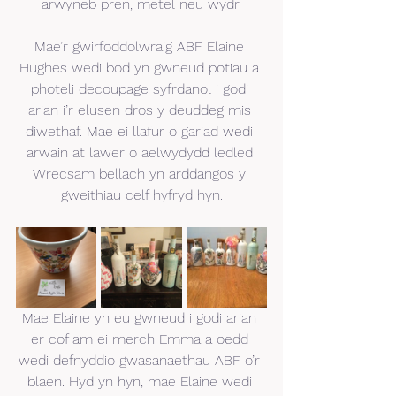
arwyneb pren, metel neu wydr.
Mae’r gwirfoddolwraig ABF Elaine 
Hughes wedi bod yn gwneud potiau a 
photeli decoupage syfrdanol i godi 
arian i’r elusen dros y deuddeg mis 
diwethaf. Mae ei llafur o gariad wedi 
arwain at lawer o aelwydydd ledled 
Wrecsam bellach yn arddangos y 
gweithiau celf hyfryd hyn.
Mae Elaine yn eu gwneud i godi arian 
er cof am ei merch Emma a oedd 
wedi defnyddio gwasanaethau ABF o’r 
blaen. Hyd yn hyn, mae Elaine wedi 