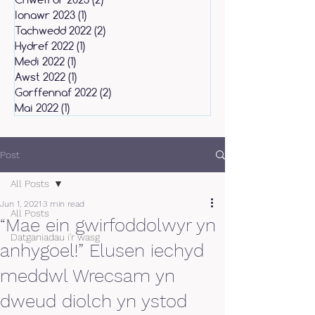
Ionawr 2023
(1)
1 post
Tachwedd 2022
(2)
2 posts
Hydref 2022
(1)
1 post
Medi 2022
(1)
1 post
Awst 2022
(1)
1 post
Gorffennaf 2022
(2)
2 posts
Mai 2022
(1)
1 post
Post
All Posts
Jun 1, 2021
3 min read
All Posts
“Mae ein gwirfoddolwyr yn
Datganiadau i'r wasg
anhygoel!” Elusen iechyd
meddwl Wrecsam yn
dweud diolch yn ystod