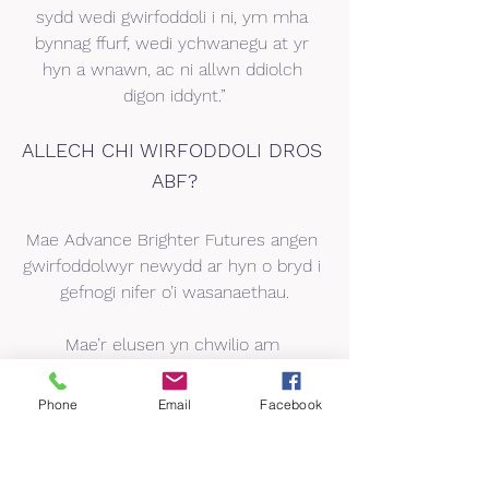
sydd wedi gwirfoddoli i ni, ym mha 
bynnag ffurf, wedi ychwanegu at yr 
hyn a wnawn, ac ni allwn ddiolch 
digon iddynt.”
ALLECH CHI WIRFODDOLI DROS 
ABF?
Mae Advance Brighter Futures angen 
gwirfoddolwyr newydd ar hyn o bryd i 
gefnogi nifer o’i wasanaethau.
Mae’r elusen yn chwilio am 
wirfoddolwyr i gynorthwyo gyda’i 
phrosiect PRAMS (Cydnerthedd Rhieni 
Phone
Email
Facebook
a Chyd-gefnogaeth), a gwirfoddolwyr i 
weithio ar ei phrosiect HALO (Help a 
Gwrando Ar-lein).