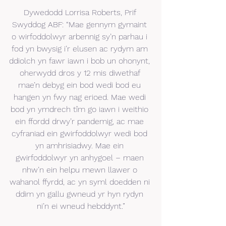
Dywedodd Lorrisa Roberts, Prif 
Swyddog ABF: “Mae gennym gymaint 
o wirfoddolwyr arbennig sy’n parhau i 
fod yn bwysig i’r elusen ac rydym am 
ddiolch yn fawr iawn i bob un ohonynt, 
oherwydd dros y 12 mis diwethaf 
mae’n debyg ein bod wedi bod eu 
hangen yn fwy nag erioed. Mae wedi 
bod yn ymdrech tîm go iawn i weithio 
ein ffordd drwy’r pandemig, ac mae 
cyfraniad ein gwirfoddolwyr wedi bod 
yn amhrisiadwy. Mae ein 
gwirfoddolwyr yn anhygoel – maen 
nhw’n ein helpu mewn llawer o 
wahanol ffyrdd, ac yn syml doedden ni 
ddim yn gallu gwneud yr hyn rydyn 
ni’n ei wneud hebddynt.”