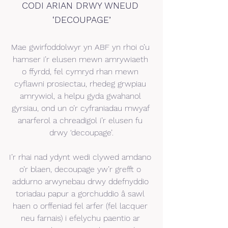
CODI ARIAN DRWY WNEUD 
‘DECOUPAGE’
Mae gwirfoddolwyr yn ABF yn rhoi o’u 
hamser i’r elusen mewn amrywiaeth 
o ffyrdd, fel cymryd rhan mewn 
cyflawni prosiectau, rhedeg grwpiau 
amrywiol, a helpu gyda gwahanol 
gyrsiau, ond un o’r cyfraniadau mwyaf 
anarferol a chreadigol i’r elusen fu 
drwy ‘decoupage’.
I’r rhai nad ydynt wedi clywed amdano 
o’r blaen, decoupage yw’r grefft o 
addurno arwynebau drwy ddefnyddio 
toriadau papur a gorchuddio â sawl 
haen o orffeniad fel arfer (fel lacquer 
neu farnais) i efelychu paentio ar 