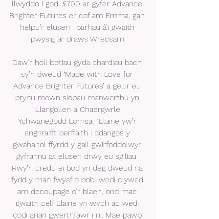
llwyddo i godi £700 ar gyfer Advance 
Brighter Futures er cof am Emma, gan 
helpu’r elusen i barhau â’i gwaith 
pwysig ar draws Wrecsam.
Daw’r holl botiau gyda chardiau bach 
sy’n dweud ‘Made with Love for 
Advance Brighter Futures’ a gellir eu 
prynu mewn siopau manwerthu yn 
Llangollen a Chaergwrle.
Ychwanegodd Lorrisa: “Elaine yw’r 
enghraifft berffaith i ddangos y 
gwahanol ffyrdd y gall gwirfoddolwyr 
gyfrannu at elusen drwy eu sgiliau. 
Rwy’n credu ei bod yn deg dweud na 
fydd y rhan fwyaf o bobl wedi clywed 
am decoupage o’r blaen, ond mae 
gwaith celf Elaine yn wych ac wedi 
codi arian gwerthfawr i ni. Mae pawb 