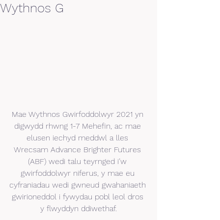
Wythnos G
Mae Wythnos Gwirfoddolwyr 2021 yn 
digwydd rhwng 1-7 Mehefin, ac mae 
elusen iechyd meddwl a lles 
Wrecsam Advance Brighter Futures 
(ABF) wedi talu teyrnged i’w 
gwirfoddolwyr niferus, y mae eu 
cyfraniadau wedi gwneud gwahaniaeth 
gwirioneddol i fywydau pobl leol dros 
y flwyddyn ddiwethaf.