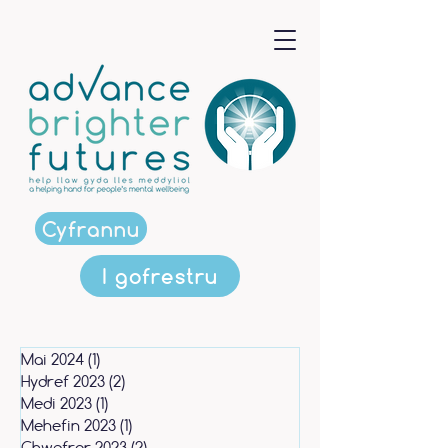
Cyfrannu
I gofrestru
Mai 2024
(1)
1 post
Hydref 2023
(2)
2 posts
Medi 2023
(1)
1 post
Mehefin 2023
(1)
1 post
Chwefror 2023
(2)
2 posts