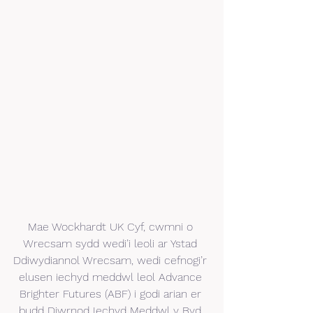
Mae Wockhardt UK Cyf, cwmni o 
Wrecsam sydd wedi’i leoli ar Ystad 
Ddiwydiannol Wrecsam, wedi cefnogi’r 
elusen iechyd meddwl leol Advance 
Brighter Futures (ABF) i godi arian er 
budd Diwrnod Iechyd Meddwl y Byd 