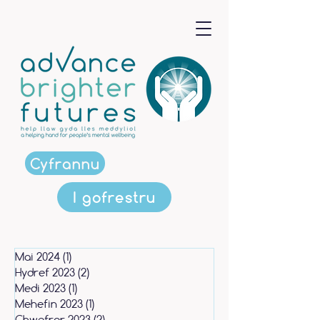
Cyfrannu
I gofrestru
Mai 2024
(1)
1 post
Hydref 2023
(2)
2 posts
Medi 2023
(1)
1 post
Mehefin 2023
(1)
1 post
Chwefror 2023
(2)
2 posts