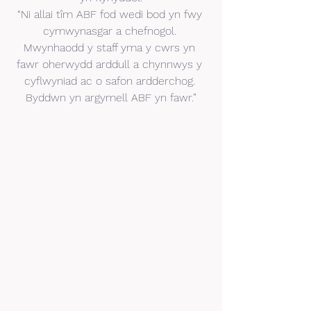
“Ni allai tîm ABF fod wedi bod yn fwy 
cymwynasgar a chefnogol. 
Mwynhaodd y staff yma y cwrs yn 
fawr oherwydd arddull a chynnwys y 
cyflwyniad ac o safon ardderchog. 
Byddwn yn argymell ABF yn fawr.”