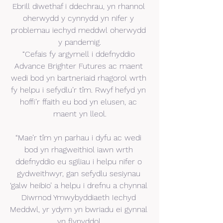
Ebrill diwethaf i ddechrau, yn rhannol 
oherwydd y cynnydd yn nifer y 
problemau iechyd meddwl oherwydd 
y pandemig.
“Cefais fy argymell i ddefnyddio 
Advance Brighter Futures ac maent 
wedi bod yn bartneriaid rhagorol wrth 
fy helpu i sefydlu’r tîm. Rwyf hefyd yn 
hoffi’r ffaith eu bod yn elusen, ac 
maent yn lleol.
“Mae’r tîm yn parhau i dyfu ac wedi 
bod yn rhagweithiol iawn wrth 
ddefnyddio eu sgiliau i helpu nifer o 
gydweithwyr, gan sefydlu sesiynau 
‘galw heibio’ a helpu i drefnu a chynnal 
Diwrnod Ymwybyddiaeth Iechyd 
Meddwl, yr ydym yn bwriadu ei gynnal 
yn flynyddol.