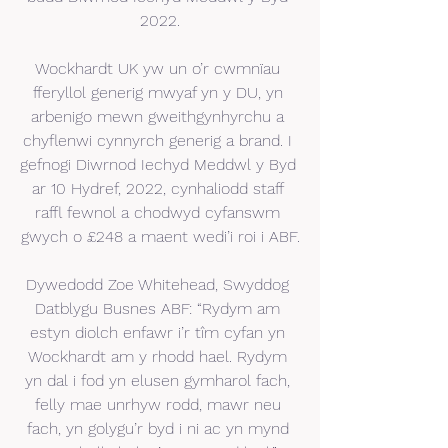
2022.
Wockhardt UK yw un o’r cwmnïau 
fferyllol generig mwyaf yn y DU, yn 
arbenigo mewn gweithgynhyrchu a 
chyflenwi cynnyrch generig a brand. I 
gefnogi Diwrnod Iechyd Meddwl y Byd 
ar 10 Hydref, 2022, cynhaliodd staff 
raffl fewnol a chodwyd cyfanswm 
gwych o £248 a maent wedi’i roi i ABF.
Dywedodd Zoe Whitehead, Swyddog 
Datblygu Busnes ABF: “Rydym am 
estyn diolch enfawr i’r tîm cyfan yn 
Wockhardt am y rhodd hael. Rydym 
yn dal i fod yn elusen gymharol fach, 
felly mae unrhyw rodd, mawr neu 
fach, yn golygu’r byd i ni ac yn mynd 