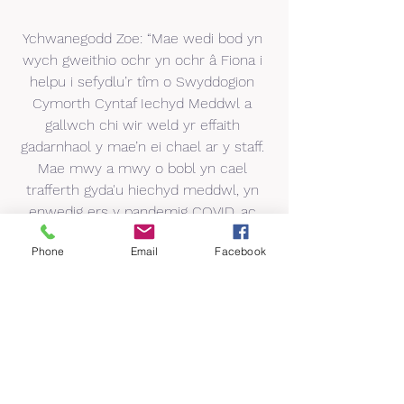
Ychwanegodd Zoe: “Mae wedi bod yn 
wych gweithio ochr yn ochr â Fiona i 
helpu i sefydlu’r tîm o Swyddogion 
Cymorth Cyntaf Iechyd Meddwl a 
gallwch chi wir weld yr effaith 
gadarnhaol y mae’n ei chael ar y staff. 
Mae mwy a mwy o bobl yn cael 
trafferth gyda'u hiechyd meddwl, yn 
enwedig ers y pandemig COVID, ac 
mae'n naturiol y gall hyn effeithio ar 
Phone
Email
Facebook
eu bywyd gwaith yn y pen draw, felly 
mae'n wych gweld cwmnïau fel 
Wockhardt yn buddsoddi yn eu staff 
a'u hiechyd meddwl yn y ffordd hyn.”
Os hoffech ddysgu mwy am gyrsiau 
hyfforddi Cymorth Cyntaf Iechyd 