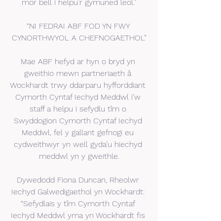
mor bell i helpu’r gymuned leol.”
“NI FEDRAI ABF FOD YN FWY 
CYNORTHWYOL A CHEFNOGAETHOL”
Mae ABF hefyd ar hyn o bryd yn 
gweithio mewn partneriaeth â 
Wockhardt trwy ddarparu hyfforddiant 
Cymorth Cyntaf Iechyd Meddwl i’w 
staff a helpu i sefydlu tîm o 
Swyddogion Cymorth Cyntaf Iechyd 
Meddwl, fel y gallant gefnogi eu 
cydweithwyr yn well gyda’u hiechyd 
meddwl yn y gweithle.
Dywedodd Fiona Duncan, Rheolwr 
Iechyd Galwedigaethol yn Wockhardt: 
“Sefydlais y tîm Cymorth Cyntaf 
Iechyd Meddwl yma yn Wockhardt fis 