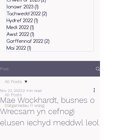
Ionawr 2023
(1)
1 post
Tachwedd 2022
(2)
2 posts
Hydref 2022
(1)
1 post
Medi 2022
(1)
1 post
Awst 2022
(1)
1 post
Gorffennaf 2022
(2)
2 posts
Mai 2022
(1)
1 post
Post
All Posts
Nov 23, 2022
2 min read
All Posts
Mae Wockhardt, busnes o
Datganiadau i'r wasg
Wrecsam yn cefnogi
elusen iechyd meddwl leol