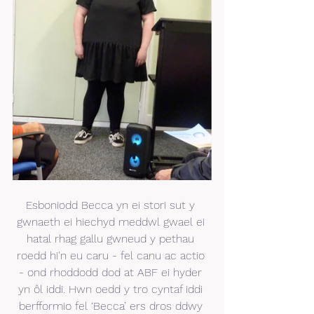
Esboniodd Becca yn ei stori sut y 
gwnaeth ei hiechyd meddwl gwael ei 
hatal rhag gallu gwneud y pethau 
roedd hi'n eu caru - fel canu ac actio 
- ond rhoddodd dod at ABF ei hyder 
yn ôl iddi. Hwn oedd y tro cyntaf iddi 
berfformio fel ‘Becca’ ers dros ddwy 