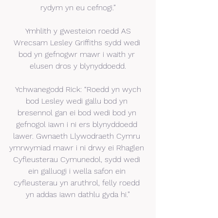
rydym yn eu cefnogi.”
 Ymhlith y gwesteion roedd AS 
Wrecsam Lesley Griffiths sydd wedi 
bod yn gefnogwr mawr i waith yr 
elusen dros y blynyddoedd.
 Ychwanegodd Rick: “Roedd yn wych 
bod Lesley wedi gallu bod yn 
bresennol gan ei bod wedi bod yn 
gefnogol iawn i ni ers blynyddoedd 
lawer. Gwnaeth Llywodraeth Cymru 
ymrwymiad mawr i ni drwy ei Rhaglen 
Cyfleusterau Cymunedol, sydd wedi 
ein galluogi i wella safon ein 
cyfleusterau yn aruthrol, felly roedd 
yn addas iawn dathlu gyda hi.”