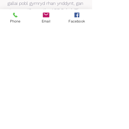
gallai pobl gymryd rhan ynddynt, gan 
gynnwys ‘Guess the ABF Baby’, ‘The 
Jammy Dodger Guessing Game’ a ‘The 
Phone
Email
Facebook
Screwball Scramble Challenge’.
 A rhwng 12pm-3pm, er nad oedd y 
tywydd ar eu hochr, fe feiciodd 
aelodau ymroddedig tîm ABF, Matt 
Humphreys a Ben Williams 30 milltir i 
ddathlu’r pen-blwydd.