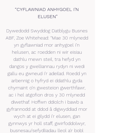
“CYFLAWNIAD ANHYGOEL I’N 
ELUSEN”
Dywedodd Swyddog Datblygu Busnes 
ABF, Zoe Whitehead: “Mae 30 mlynedd 
yn gyflawniad mor anhygoel i’n 
helusen, ac roedden ni wir eisiau 
dathlu mewn steil, tra hefyd yn 
dangos y gwelliannau rydyn ni wedi 
gallu eu gwneud i’r adeilad. Roedd yn 
arbennig o hyfryd ei ddathlu gyda 
chymaint o’n gwesteion gwerthfawr, 
ac i hel atgofion dros y 30 mlynedd 
diwethaf. Hoffwn ddiolch i bawb a 
gyfrannodd at ddod â digwyddiad mor 
wych at ei gilydd i’r elusen, gan 
gynnwys yr holl staff, gwirfoddolwyr, 
busnesau/sefydliadau lleol a’r bobl 