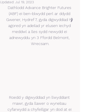
Updated:
Jul 19, 2023
Dathlodd Advance Brighter Futures 
(ABF) ei ben-blwydd perl ar ddydd 
Gwener, Hydref 7, gyda digwyddiad tŷ 
agored yn adeilad yr elusen iechyd 
meddwl a lles sydd newydd ei 
adnewyddu yn 3 Ffordd Belmont, 
Wrecsam.
Roedd y digwyddiad yn llwyddiant 
mawr, gyda llawer o wynebau 
cyfarwydd a chyfeillgar yn dod at ei 