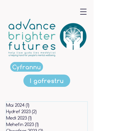
Cyfrannu
I gofrestru
Mai 2024
(1)
1 post
Hydref 2023
(2)
2 posts
Medi 2023
(1)
1 post
Mehefin 2023
(1)
1 post
Chwefror 2023
(2)
2 posts