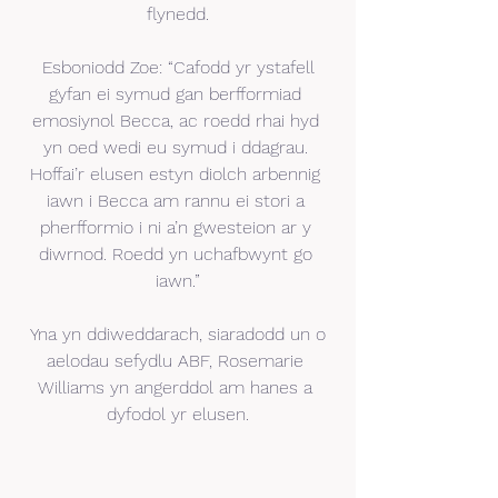
flynedd.
 Esboniodd Zoe: “Cafodd yr ystafell 
gyfan ei symud gan berfformiad 
emosiynol Becca, ac roedd rhai hyd 
yn oed wedi eu symud i ddagrau. 
Hoffai’r elusen estyn diolch arbennig 
iawn i Becca am rannu ei stori a 
pherfformio i ni a’n gwesteion ar y 
diwrnod. Roedd yn uchafbwynt go 
iawn.”
 Yna yn ddiweddarach, siaradodd un o 
aelodau sefydlu ABF, Rosemarie 
Williams yn angerddol am hanes a 
dyfodol yr elusen.