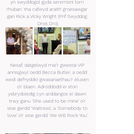
yn swyddogol gyda seremoni torri 
rhuban. Yna cafwyd araith groesawgar 
gan Rick a Vicky Wright (Prif Swyddog 
Dros Dro).
Nesaf, datgelwyd mai’r gwestai VIP 
annisgwyl oedd Becca Butler, a oedd 
wedi defnyddio gwasanaethau’r elusen 
o’r blaen. Adroddodd ei stori 
ysbrydoledig cyn arddangos ei dawn 
trwy ganu ‘She used to be mine’ o’r 
sioe gerdd ‘Waitress’, a ‘Somebody to 
love’ o’r sioe gerdd ‘We Will Rock You’.