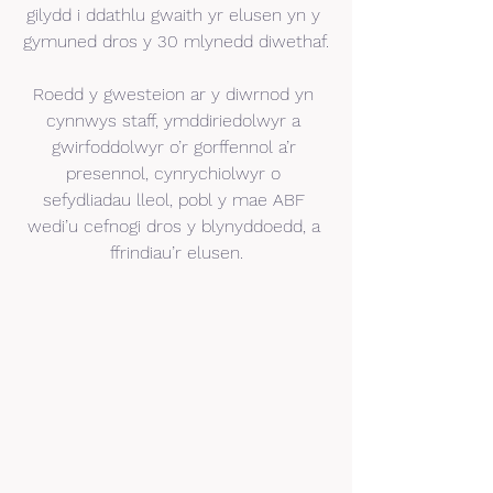
gilydd i ddathlu gwaith yr elusen yn y 
gymuned dros y 30 mlynedd diwethaf.
Roedd y gwesteion ar y diwrnod yn 
cynnwys staff, ymddiriedolwyr a 
gwirfoddolwyr o’r gorffennol a’r 
presennol, cynrychiolwyr o 
sefydliadau lleol, pobl y mae ABF 
wedi’u cefnogi dros y blynyddoedd, a 
ffrindiau’r elusen.