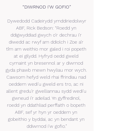
“DIWRNOD I'W GOFIO”
 Dywedodd Cadeirydd ymddiriedolwyr 
ABF, Rick Bedson: “Roedd yn 
ddigwyddiad gwych o’r dechrau i’r 
diwedd ac rwyf am ddiolch i Zoe a’r 
tîm am weithio mor galed i roi popeth 
at ei gilydd. Hyfryd oedd gweld 
cymaint yn bresennol ar y diwrnod 
gyda phawb mewn hwyliau mor wych. 
Cawsom hefyd weld rhai ffrindiau nad 
oeddem wedi’u gweld ers tro, ac ni 
allent gredu’r gwelliannau sydd wedi’u 
gwneud i’r adeilad. Yn gyffredinol, 
roedd yn ddathliad perffaith o bopeth 
ABF, sef yr hyn yr oeddem yn 
gobeithio y byddai, ac yn bendant yn 
ddiwrnod i’w gofio.”