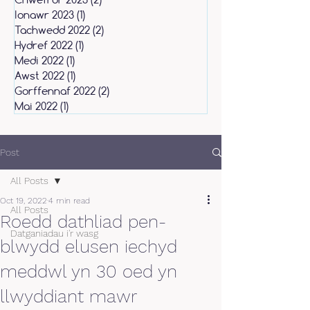
Ionawr 2023
(1)
1 post
Tachwedd 2022
(2)
2 posts
Hydref 2022
(1)
1 post
Medi 2022
(1)
1 post
Awst 2022
(1)
1 post
Gorffennaf 2022
(2)
2 posts
Mai 2022
(1)
1 post
Post
All Posts
Oct 19, 2022
4 min read
All Posts
Roedd dathliad pen-
Datganiadau i'r wasg
blwydd elusen iechyd
meddwl yn 30 oed yn
llwyddiant mawr