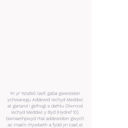
Yn yr Ystafell Gelf, gallai gwesteion 
ychwanegu Addewid Iechyd Meddwl 
at garland i gefnogi a dathlu Diwrnod 
Iechyd Meddwl y Byd (Hydref 10). 
Gwnaethpwyd rhai addewidion gwych 
ac mae’n rhywbeth a fydd yn cael ei 