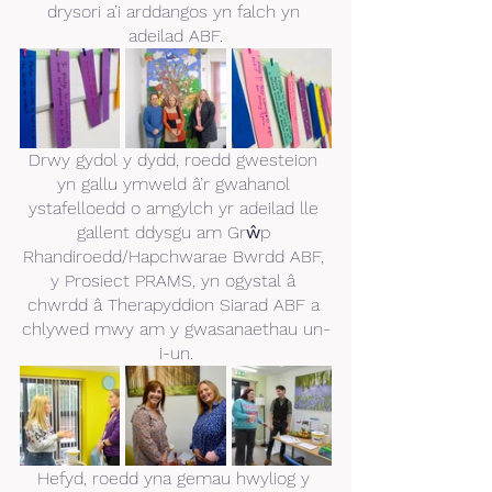
drysori a’i arddangos yn falch yn 
adeilad ABF.
Drwy gydol y dydd, roedd gwesteion 
yn gallu ymweld â’r gwahanol 
ystafelloedd o amgylch yr adeilad lle 
gallent ddysgu am Grŵp 
Rhandiroedd/Hapchwarae Bwrdd ABF, 
y Prosiect PRAMS, yn ogystal â 
chwrdd â Therapyddion Siarad ABF a 
chlywed mwy am y gwasanaethau un-
i-un.
Hefyd, roedd yna gemau hwyliog y 